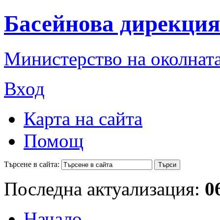
Басейнова дирекция
Министерство на околната
Вход
Карта на сайта
Помощ
Търсене в сайта:
Последна актуализация:
0
Начало