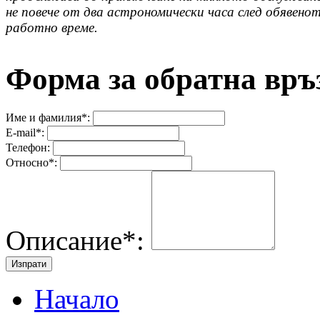
не повече от два астрономически часа след обявено
работно време.
Форма за обратна връ
Име и фамилия
*
:
E-mail
*
:
Телефон:
Относно
*
:
Описание
*
:
Изпрати
Начало