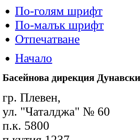
По-голям шрифт
По-малък шрифт
Отпечатване
Начало
Басейнова дирекция Дунавски
гр. Плевен,
ул. "Чаталджа" № 60
п.к. 5800
п.кутия 1237