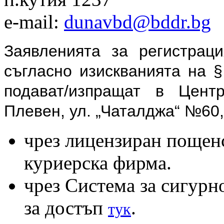
e-mail:
dunavbd@bddr.bg
Заявленията за регистрац
съгласно изискванията на 
подават/изпращат в Цен
Плевен,
ул. „Чаталджа“ №60
чрез лицензиран пощенс
куриерска фирма.
чрез Система за сигурн
за достъп
.
тук