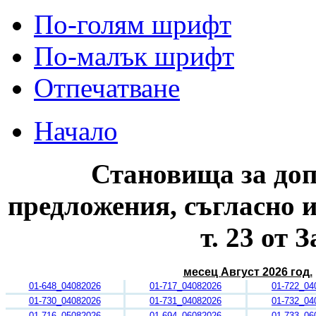
По-голям шрифт
По-малък шрифт
Отпечатване
Начало
Становища за допус
предложения,
съгласно и
т. 23 от 
месец Август 2026 год.
01-648_04082026
01-717_04082026
01-722_04
01-730_04082026
01-731_04082026
01-732_04
01-716_05082026
01-694_06082026
01-733_06