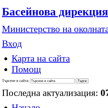
Басейнова дирекция
Министерство на околната
Вход
Карта на сайта
Помощ
Търсене в сайта:
Последна актуализация:
0
Начало