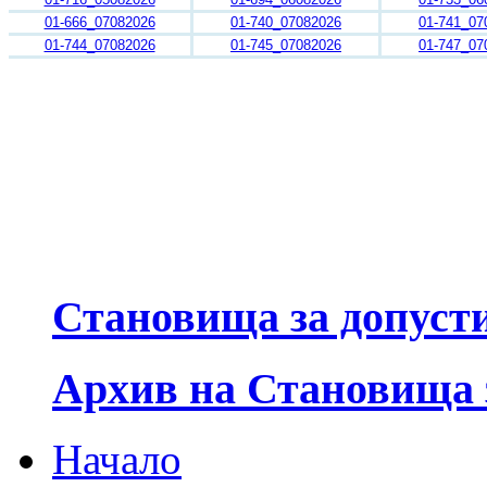
01-666_07082026
01-740_07082026
01-741_07
01-744_07082026
01-745_07082026
01-747_07
Становища за допуст
Архив на Становища 
Начало