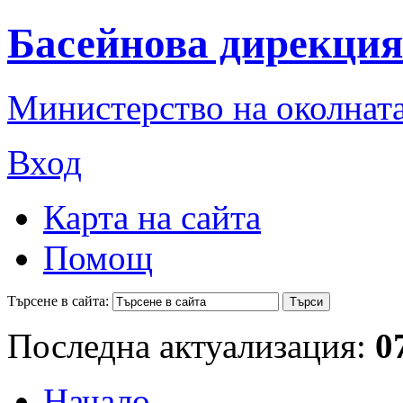
Басейнова дирекция
Министерство на околната
Вход
Карта на сайта
Помощ
Търсене в сайта:
Последна актуализация:
0
Начало