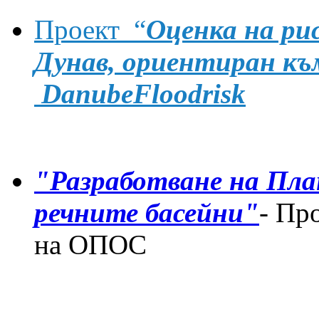
Проект “
Оценка на ри
Дун
aв, ориентиран къ
DanubeFloodrisk
"Разработване на План
речните басейни"
- Пр
на ОПОС