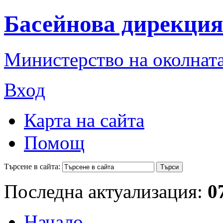
Басейнова дирекция
Министерство на околната
Вход
Карта на сайта
Помощ
Търсене в сайта:
Последна актуализация:
0
Начало