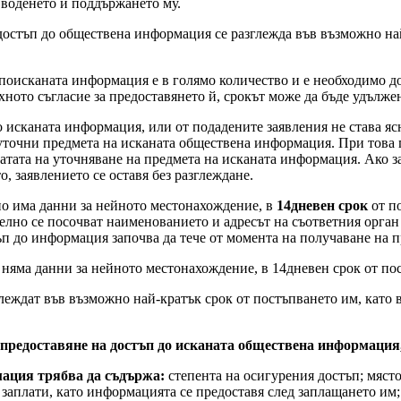
 воденето и поддържането му.
 достъп до обществена информация се разглежда във възможно най
о поисканата информация е в голямо количество и е необходимо д
хното съгласие за предоставянето й, срокът може да бъде удълже
 исканата информация, или от подадените заявления не става яс
а уточни предмета на исканата обществена информация. При това
 датата на уточняване на предмета на исканата информация. Ако 
, заявлението се оставя без разглеждане.
но има данни за нейното местонахождение, в
14дневен срок
от по
телно се посочват наименованието и адресът на съответния орган
тъп до информация започва да тече от момента на получаване на п
няма данни за нейното местонахождение, в 14дневен срок от пост
леждат във възможно най-кратък срок от постъпването им, като в
а предоставяне на достъп до исканата обществена информация
мация трябва да съдържа:
степента на осигурения достъп; място
а заплати, като информацията се предоставя след заплащането им;