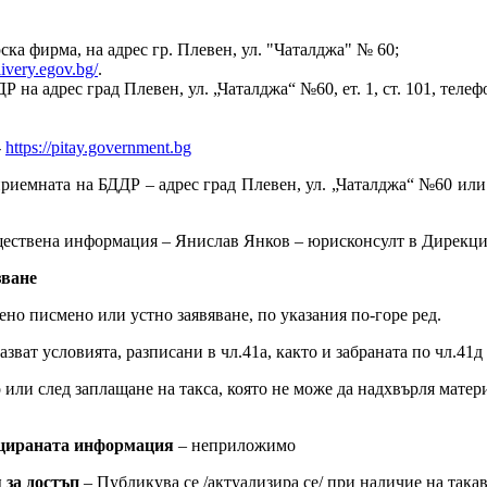
ка фирма, на адрес гр. Плевен, ул. "Чаталджа" № 60;
livery.egov.bg/
.
а адрес град Плевен, ул. „Чаталджа“ №60, ет. 1, ст. 101, телефо
-
https://pitay.government.bg
приемната на БДДР – адрес град Плевен, ул. „Чаталджа“ №60 ил
ществена информация – Янислав Янков – юрисконсулт в Дирекция
зване
но писмено или устно заявяване, по указания по-горе ред.
зват условията, разписани в чл.41а, както и забраната по чл.41
 или след заплащане на такса, която не може да надхвърля мате
ицираната информация
– неприложимо
 за достъп
– Публикува се /актуализира се/ при наличие на такав