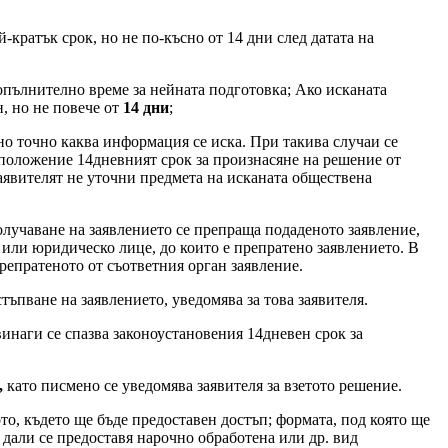
-кратък срок, но не по-късно от 14 дни след датата на
опълнително време за нейната подготовка; Ако исканата
н, но не повече от
14 дни
;
но точно каква информация се иска. При такива случаи се
 положение 14дневният срок за произнасяне на решение от
заявителят не уточни предмета на исканата обществена
лучаване на заявлението се препраща подаденото заявление,
 или юридическо лице, до които е препратено заявлението. В
репратеното от съответния орган заявление.
ъпване на заявлението, уведомява за това заявителя.
инаги се спазва законоустановения 14дневен срок за
,
като писмено се уведомява заявителя за взетото решение.
то, където ще бъде предоставен достъп; формата, под която ще
 дали се предоставя нарочно обработена или др. вид