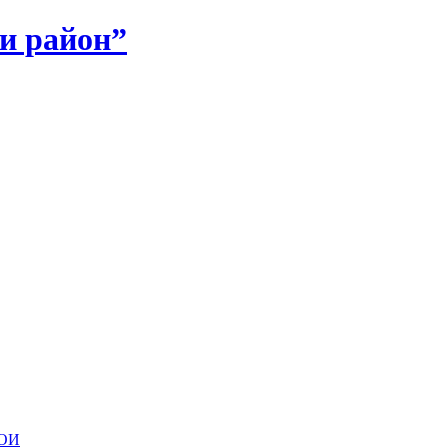
и район”
ДОИ