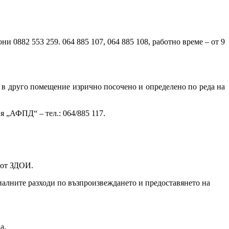
ни 0882 553 259. 064 885 107, 064 885 108, работно време – от 9
и в друго помещение изрично посочено и определено по реда на
 „АФПД“ – тел.: 064/885 117.
д от ЗДОИ.
риалните разходи по възпроизвеждането и предоставянето на
а.