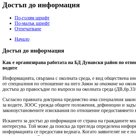
Достъп до информация
По-голям шрифт
По-малък шрифт
Отпечатване
Начало
Достъп до информация
Как е организирана работата на БД Дунавски район по отно
водите
Информацията, свързана с околната среда, е вид обществена и
от специалния по отношение на него
Закон за опазване на окол
достъпа до правосъдие по въпроси на околната среда (ДВ,бр.33/2
Съгласно правната доктрина предимство има специалния закон, 
за водите, ЗООС урежда общите положения, дефиниции и задъл
законоустановените изисквания по отношение предоставянето н
Искането за достъп до информация от страна на гражданите мо
интересува. Той може да поиска да прегледа определена информ
информацията се предоставя веднага. Когато заявителят не е 