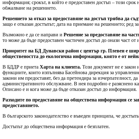
информация; срокът, в който е предоставен достъп – този срок н
обжалване на решението.
Решението за отказ за предоставяне на достъп трябва да съ
защо е отказан достъпът; дата на приемане на решението; ред з
Възможно е да се направи и
Решение за предоставяне на част
то може да бъде предоставен частичен достъп до онази част от 
Приоритет на
БД Дунавски район с център гр. Плевен е шир
обществеността до екологична информация, която е от нейн
В БДДР е приета
Харта на клиента.
Този документ не е закон и
функциите, които изпълнява Басейнова дирекция за управление 
закони им предоставят, без да претендира за изчерпателност, д
административното обслужване. В нея подробно е разяснено как
Описано е и кога може да бъде отказан достъп до информация.
Разходите по предоставяне на обществена информация се за
предоставянето.
В българското законодателство е въведен принципа, че достъпъ
Достъпът до обществена информация е безплатен.