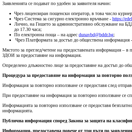
Заявленията се подават по удобен за заявителя начин:
Чрез лицензиран пощенски оператор, в това число куриерс
Чрез Система за сигурно електронно връчване -
https://ede
Лично, на Гишето за административно обслужване на БДДР н
до 17.30 часа;
По електронна поща – на адрес
dunavbd@bddr.bg
;
Чрез Платформата за достъп до обществена информация 
Mястото за преглед/четене на предоставената информация – в 
ЗДОИ за предоставяне на информация.
Определено длъжностно лице за предоставяне на достъп до об
Процедура за предоставяне на информация за повторно пол
Информация за повторно използване се предоставя след отправе
При предоставяне на информация за повторно използване се спа
Информацията за повторно използване се предоставя безплатно
информацията.
Публична информация според Закона за защита на класиф
Информация, предоставена повече от три пъти по заявления