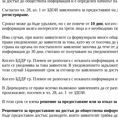
за достъп до обществена информация и е определен начинът на
Съгласно чл. 28, ал. 1 от ЗДОИ заявленията за предоставяне на
регистриране.
Срокът може да бъде удължен, но с не повече от
10 дни
, когат
информация засяга интересите на трети лица и е необходимо тя
Има случаи, при които заявителите са формулирали много общо
прави уведомление до заявителя за това, като му се посочва д
страна на органа по постъпилото заявление започва да тече от
информация до 30 дни, считано от получаване на уведомлението
Когато БДДР гр. Плевен не разполага с исканата информация, 
като се уведомява за това заявителя. В уведомлението задължи
този случай 14дневният срок за отговор по заявлението за дос
Когато БДДР гр. Плевен не разполага с исканата информация и 
В Дирекцията се прави всичко възможно заявленията да се разг
произнасяне, посочен в чл. 28, ал. 1 от ЗДОИ.
В този срок се взема
решение за предоставяне или за отказ з
Решението за предоставяне на достъп до обществена инфор
бъде предоставен достъп; разходите, които заявителят трябва д