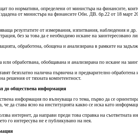
щат по нормативи, определени от министъра на финансите, коит
дадена от министъра на финансите Обн. ДВ. бр.22 от 18 март 20
яваща резултатите от измервания, изпитвания, наблюдения и др.
рация, без за това да е необходимо искане на заинтересовано ли
цията, обработена, обощена и анализирана в рамките на задълже
 или обработвана, обобщавана и анализирана по искане на заин
тавят безплатно налична първична и предварително обработена и
на решения от тяхната компетентност.
ъп до обществена информация
ствена информация по вълнуваща го тема, първо да се ориентира 
 че да става ясно на институцията какво се иска като информац
олзва интернет, да направи преди това справка на съответната и
ето го интересува не е публикувано на нея.
рмация