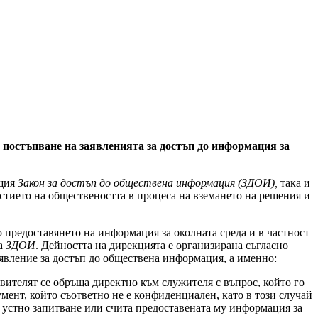
постъпване на заявленията за достъп до информация за
бщия
Закон за достъп до обществена информация
(ЗДОИ),
така и
астието на обществеността в процеса на вземането на решения и
 предоставянето на информация за околната среда и в частност
га
ЗДОИ
. Дейността на дирекцията е организирана съгласно
явление за достъп до обществена информация, а именно:
аявителят се обръща директно към служителя с въпрос, който го
мент, който съответно не е конфиденциален, като в този случай
а устно запитване или счита предоставената му информация за