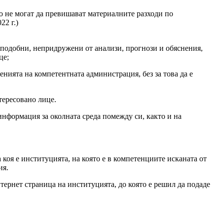
о не могат да превишават материалните разходи по
22 г.)
 подобни, непридружени от анализи, прогнози и обяснения,
це;
нията на компетентната администрация, без за това да е
тересовано лице.
нформация за околната среда помежду си, както и на
коя е институцията, на която е в компетенциите исканата от
ия.
нтернет страница на институцията, до която е решил да подаде