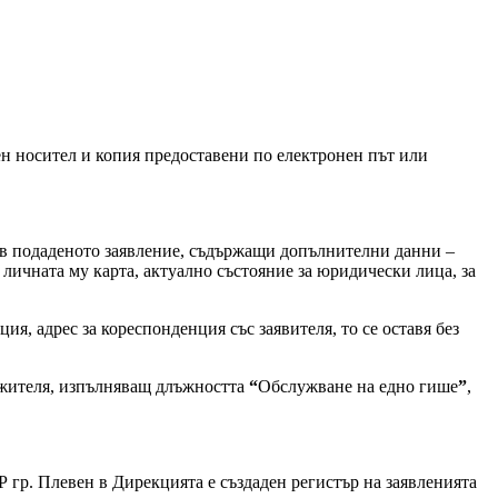
ен носител и копия предоставени по електронен път или
 в подаденото заявление, съдържащи допълнителни данни –
личната му карта, актуално състояние за юридически лица, за
я, адрес за кореспонденция със заявителя, то се оставя без
ужителя, изпълняващ длъжността
“
Обслужване на едно гише
”
,
 гр. Плевен в Дирекцията е създаден регистър на заявленията