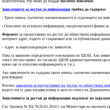
недостатъчна, той може да подаде
писмено заявление.
Заявлението за достъп до информация
трябва да съдържа:
- Трите имена, съответно наименованието и седалището на заяв
- Описание на исканата информация, предпочитаната форма за
Формите
за предоставяне на достъп до обществена информация
интернет адрес, където се съхраняват или са публикувани данн
- Адрес за кореспонденция със заявителя.
Това са законово определените изисквания по ЗДОИ. Ако заяви
това е негово право, но съгласно ЗДОИ административния орган
какво ще се използва информацията и т.н.).
Ако заявлението не съдържа трите имена, съответно наименован
разглеждане.
Всички
заявления за предоставяне на достъп до обществена и
където им се дава входящ номер и дата по описа на Дирекцията
Заявленията за достъп до информация подлежат на задължи
Със Заповед № РД-76/26.01.2010 г. на Министъра на околната с