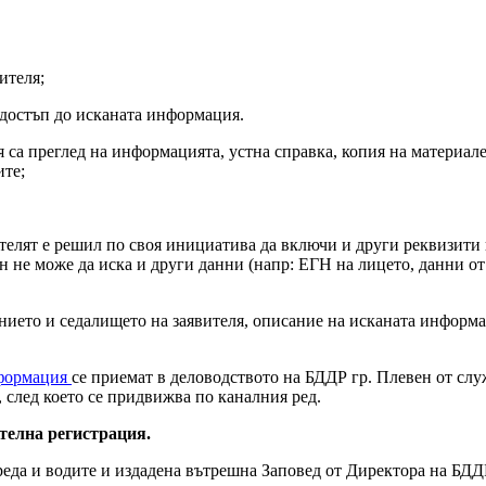
ителя;
 достъп до исканата информация.
 са преглед на информацията, устна справка, копия на материал
ите;
телят е решил по своя инициатива да включи и други реквизити
 не може да иска и други данни (напр: ЕГН на лицето, данни от 
ието и седалището на заявителя, описание на исканата информаци
нформация
се приемат в деловодството на БДДР гр. Плевен от сл
, след което се придвижва по каналния ред.
телна регистрация.
реда и водите и издадена вътрешна Заповед от Директора на БДДР