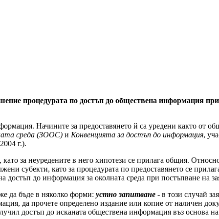
шение процедурата по достъп до обществена информация при 
нформация. Начините за предоставянето й са уредени както от о
ната среда
(ЗООС)
и
Конвенцията за достъп до информация
, уч
004 г.).
като за неуредените в него хипотези се прилага общия. Относно
жени субекти, като за процедурата по предоставянето се прила
а достъп до информация за околната среда при постъпване на за
же да бъде в няколко форми:
устно запитване
- в този случай з
ация, да прочете определено издание или копие от наличен доку
получил достъп до исканата обществена информация въз основа н