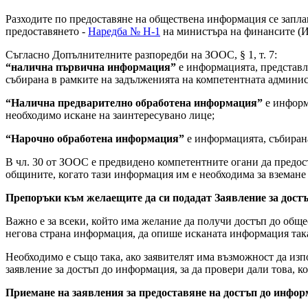
Разходите по предоставяне на обществена информация се запла
предоставянето -
Наредба № Н-1
на министъра на финансите (Из
Съгласно Допълнителните разпоредби на ЗООС, § 1, т. 7:
“налична първична информация”
е информацията, представл
събирана в рамките на задълженията на компетентната админист
“Налична предварително обработена информация”
е информа
необходимо искане на заинтересувано лице;
“Нарочно обработена информация”
е информацията, събирана
В чл. 30 от ЗООС е предвидено компетентните огани да предос
общините, когато тази информация им е необходима за вземане 
Препоръки към желаещите да си подадат Заявление за дост
Важно е за всеки, който има желание да получи достъп до обще
негова страна информация, да опише исканата информация така,
Необходимо е също така, ако заявителят има възможност да изп
заявление за достъп до информация, за да провери дали това, ко
Приемане на заявления за предоставяне на достъп до инфо