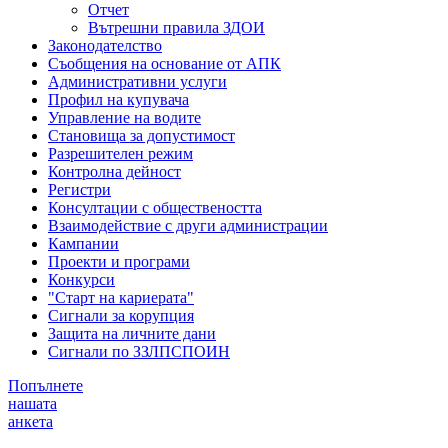
Отчет
Вътрешни правила ЗДОИ
Законодателство
Съобщения на основание от АПК
Административни услуги
Профил на купувача
Управление на водите
Становища за допустимост
Разрешителен режим
Контролна дейност
Регистри
Консултации с обществеността
Взаимодействие с други администрации
Кампании
Проекти и програми
Конкурси
"Старт на кариерата"
Сигнали за корупция
Защита на личните дани
Сигнали по ЗЗЛПСПОИН
Попълнете
нашата
анкета