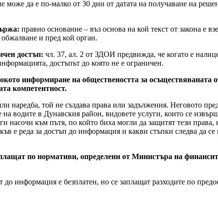
е може да е по-малко от 30 дни от датата на получаване на решен
държа:
правно основание – въз основа на кой текст от закона е вз
а обжалване и пред кой орган.
ичен достъп:
чл. 37, ал. 2 от ЗДОИ предвижда, че когато е налиц
информацията, достъпът до която не е ограничен.
окото информиране на обществеността за осъществяваната от 
ата компетентност.
ли наредба, той не създава права или задължения. Неговото пред
на водите в Дунавския район, видовете услуги, които се извърш
а ги насочи към пътя, по който биха могли да защитят тези права
ъв е реда за достъп до информация и какви стъпки следва да се 
плащат по нормативи, определени от Министъра на финансите
т до информация е безплатен, но се заплащат разходите по пред