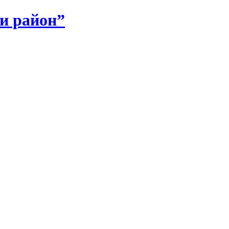
и район”