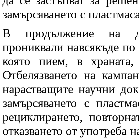
да се застъпват за реше
замърсяването с пластмаса
В продължение на де
прониквали навсякъде по 
която пием, в храната,
Отбелязването на кампа
нарастващите научни дока
замърсяването с пластм
рециклирането, повторна
отказването от употреба н