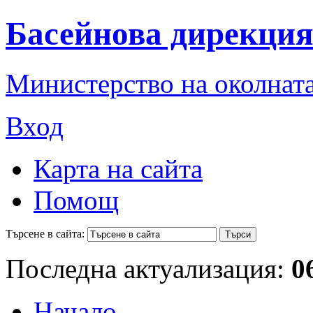
Басейнова дирекция
Министерство на околната
Вход
Карта на сайта
Помощ
Търсене в сайта:
Последна актуализация:
0
Начало