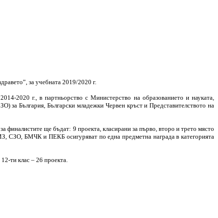
дравето”, за учебната 2019/2020 г.
014-2020 г., в партньорство с Министерство на образованието и науката,
ЗО) за България, Български младежки Червен кръст и Представителството на
а финалистите ще бъдат: 9 проекта, класирани за първо, второ и трето място
я. МЗ, СЗО, БМЧК и ПЕКБ осигуряват по една предметна награда в категорията
 12-ти клас – 26 проекта.