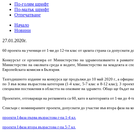
По-голям шрифт
По-малък шрифт
Отпечатване
Начало
Новини
27.01.2020г.
60 проекта на ученици от 1-ви до 12-ти клас от цялата страна са допуснати 
Конкурсът се организира от Министерство на здравеопазването в рамките
Министерство на околната среда и водите, Министерство на младежта и спо
Европейската комисия в България.
Тазгодишното издание на конкурса ще продължи до 10 май 2020 г., а официал
по З във всяка възрастова категория (1-4 клас, 5-7 клас и 8-12 клас); 3 п
специални постижения в областта на опазване на здравето. Общо ще бъдат на
Проектите, отговарящи на регламента са 60, като в категорията от 1-ви до 4-ти
Списъци с номинираните проекти, допуснати до участие във втора фаза на ко
проекти I фаза първа възрастова г-па 1-4 кл.
проекти I фаза втора възрастова г-па 5-7 кл.