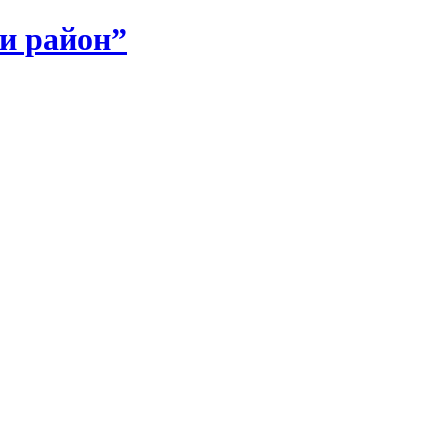
и район”