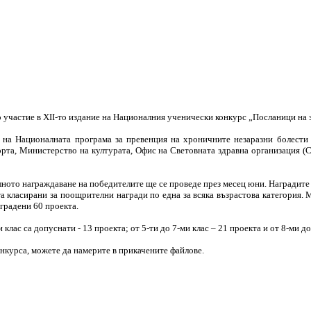
до участие в XII-то издание на Националния ученически конкурс „Посланици на з
 на Националната програма за превенция на хроничните незаразни болести 2
рта, Министерство на културата, Офис на Световната здравна организация (С
ното награждаване на победителите ще се проведе през месец юни. Наградите з
роекта класирани за поощрителни награди по една за всяка възрастова категори
градени 60 проекта.
 клас са допуснати - 13 проекта; от 5-ти до 7-ми клас – 21 проекта и от 8-ми до
нкурса, можете да намерите в прикачените файлове.