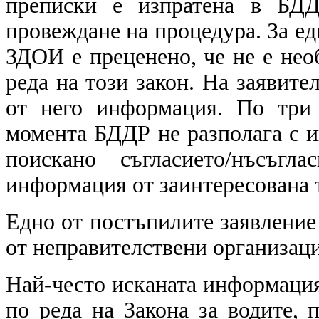
преписки е изпратена в БДД
провеждане на процедура. За ед
ЗДОИ е преценено, че не е нео
реда на този закон. На заявите
от него информация. По три 
момента БДДР не разполага с и
поискано съгласието/нъсъгл
информация от заинтересована т
Едно от постъпилите заявление 
от неправителствени организаци
Най-често исканата информация
по реда на Закона за водите, 