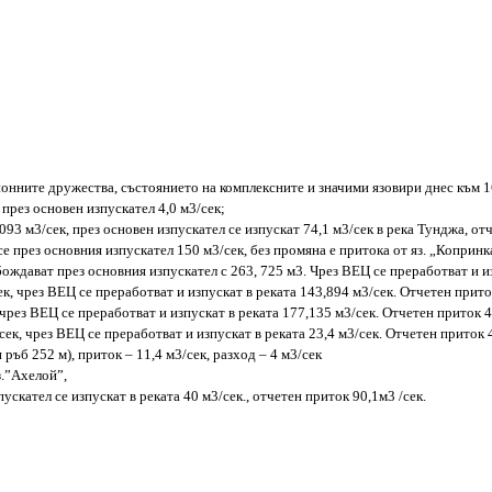
нните дружества, състоянието на комплексните и значими язовири днес към 16
 през основен изпускател 4,0 м3/сек;
93 м3/сек, през основен изпускател се изпускат 74,1 м3/сек в река Тунджа, отч
е през основния изпускател 150 м3/сек, без промяна е притока от яз. „Копринк
бождават през основния изпускател с 263, 725 м3. Чрез ВЕЦ се преработват и и
ек, чрез ВЕЦ се преработват и изпускат в реката 143,894 м3/сек. Отчетен прито
 чрез ВЕЦ се преработват и изпускат в реката 177,135 м3/сек. Отчетен приток 4
сек, чрез ВЕЦ се преработват и изпускат в реката 23,4 м3/сек. Отчетен приток 
н ръб 252 м), приток – 11,4 м3/сек, разход – 4 м3/сек
з.”Ахелой”,
ускател се изпускат в реката 40 м3/сек., отчетен приток 90,1м3 /сек.