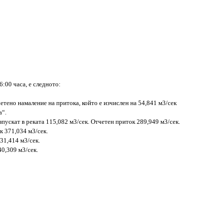
:00 часа, е следното:
етено намаление на притока, който е изчислен на 54,841 м3/сек
а“.
зпускат в реката 115,082 м3/сек. Отчетен приток 289,949 м3/сек.
к 371,034 м3/сек.
31,414 м3/сек.
40,309 м3/сек.