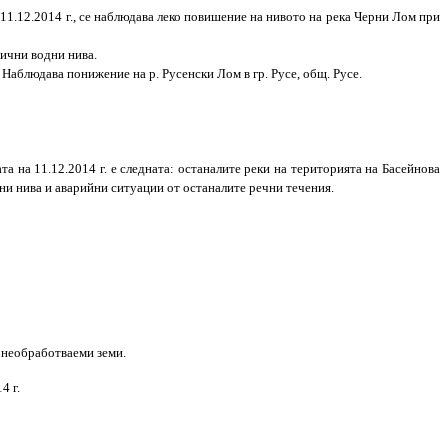
11.12.2014 г., се наблюдава леко повишение на нивото на река Черни Лом при
тични водни нива.
 Наблюдава понижение на р. Русенски Лом в гр. Русе, общ. Русе.
на 11.12.2014 г. е следната: останалите реки на територията на Басейнова
ни нива и аварийни ситуации от останалите речни течения.
а необработваеми земи.
4 г.