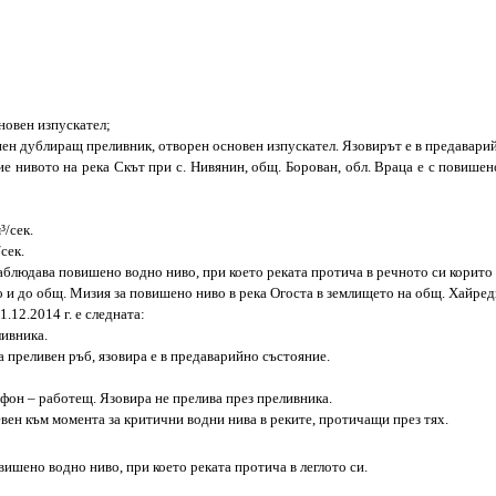
сновен изпускател;
риен дублиращ преливник, отворен основен изпускател. Язовирът е в предавари
 нивото на река Скът при с. Нивянин, общ. Борован, обл. Враца е с повишен
³/cек.
cек.
аблюдава повишено водно ниво, при което реката протича в речното си корито
и до общ. Мизия за повишено ниво в река Огоста в землището на общ. Хайреди
.12.2014 г. е следната:
ливника.
а преливен ръб, язовира е в предаварийно състояние.
ифон – работещ. Язовира не прелива през преливника.
ен към момента за критични водни нива в реките, протичащи през тях.
вишено водно ниво, при което реката протича в леглото си.