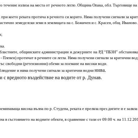
о течение излиза на места от речното легло. Община Опака, обл. Търговище на 
 при което реката протича в речното си корито. Няма получени сигнали за кри
стично земеделски земи в землищата на с. Божичен и с. Красен, общ. Иваново.
а;
;
ка.
ластните, общинските администрации и дежурните на РД “ПБЗН” обстановката 
 Плевен) протичат в речните си легла. Няма получени сигнали за критични вод
ъс свободни (ретензионни) обеми за поемане на високи води.
нива.
аблюдение и няма получени сигнали за критични водни
 с вредното въздействие на водите от р. Дунав.
инаваща висока вълна по р. Студена, реката е преляла през дигите и е залял
в състоянието на водните обекти, в сравнение с тази от 09:00 ч. на 11.12.201