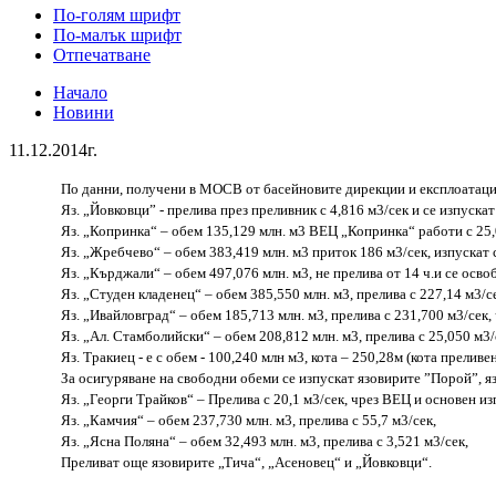
По-голям шрифт
По-малък шрифт
Отпечатване
Начало
Новини
11.12.2014г.
По данни, получени в МОСВ от басейновите дирекции и експлоатацио
Яз. „Йовковци” - прелива през преливник с 4,816 м3/сек и се изпускат
Яз. „Копринка“ – обем 135,129 млн. м3 ВЕЦ „Копринка“ работи с 25,0
Яз. „Жребчево“ – обем 383,419 млн. м3 приток 186 м3/сек, изпускат с
Яз. „Кърджали“ – обем 497,076 млн. м3, не прелива от 14 ч.и се осво
Яз. „Студен кладенец“ – обем 385,550 млн. м3, прелива с 227,14 м3/с
Яз. „Ивайловград“ – обем 185,713 млн. м3, прелива с 231,700 м3/сек,
Яз. „Ал. Стамболийски“ – обем 208,812 млн. м3, прелива с 25,050 м3/
Яз. Тракиец - е с обем - 100,240 млн м3, кота – 250,28м (кота преливе
За осигуряване на свободни обеми се изпускат язовирите ”Порой”, я
Яз. „Георги Трайков“ – Прелива с 20,1 м3/сек, чрез ВЕЦ и основен изп
Яз. „Камчия“ – обем 237,730 млн. м3, прелива с 55,7 м3/сек,
Яз. „Ясна Поляна“ – обем 32,493 млн. м3, прелива с 3,521 м3/сек,
Преливат още язовирите „Тича“, „Асеновец“ и „Йовковци“.