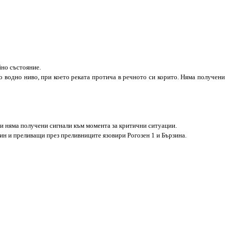
йно състояние.
о водно ниво, при което реката протича в речното си корито. Няма получени
 и няма получени сигнали към момента за критични ситуации.
н и преливащи през преливниците язовири Рогозен 1 и Бързина.