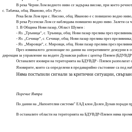
В рeка Черни Лом водното ниво се задържа високо, при което речнот
с. Табачка, общ. Иваново, обл. Русе.
Река Бели Лом при с. Нисово, общ. Иваново е с повишено водно ниво,
В река Русенски Лом се наблюдава повишено водно ниво. Залети са ча
1. В Община Нови пазар, Област Шумен :
- Яз. „Тръница“, с. Тръница, общ. Нови пазар прелива през преливник
- Яз. „Сечище“, с. Сечище, общ. Нови пазар прелива през преливника
- Яз. „Мировци“, с. Мировци, общ. Нови пазар прелива през преливни
През изминалото денонощие по данни на оперативните дежурни в об
дирекция за управление на водите Дунавски район с център Плевен (БДУВДР -
Останалите язовири на територията на БДУВДР - Плевен разполагат с
Язовирите, които са определени в предаварийно състояние са под н
Няма постъпили сигнали за критични ситуации, свързани
Поречие Янтра
По данни на „Напоителни системи” ЕАД клон Долен Дунав поради прем
В останалите области на територията на БДУВДР-Плевен няма промяна 