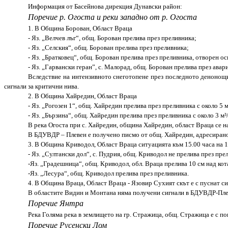
Информация от Басейнова дирекция Дунавски район
:
Поречие р. Огоста и реки западно от р. Огоста
1. В Община Борован, Област Враца
- Яз. „Велчев лъг“, общ. Борован прелива през преливника;
- Яз. „Селския“, общ. Борован прелива през преливника;
- Яз. „Братковец“, общ. Борован прелива през преливника, отворен о
- Яз. „Гарвански геран”, с. Малорад, общ. Борован прелива през ава
Вследствие на интензивното снеготопене през последното денонощие
сигнали за критични нива.
2. В Община Хайредин, Област Враца
- Яз. „Рогозен 1“, общ. Хайредин прелива през преливника с около 5 м
- Яз. „Бързина“, общ. Хайредин прелива през преливника с около 3 м³/
В река Огоста при с. Хайредин, община Хайредин, област Враца се н
В БДУВДР – Плевен е получено писмо от общ. Хайредин, адресирано 
3. В Община Криводол, Област Враца ситуацията към 15.00 часа на 11
- Яз. „Султански дол“, с. Пудрия, общ. Криводол не прелива през пре
-Яз. „Градешница“, общ. Криводол, обл. Враца прелива 10 см над кот
-Яз. „Лесура“, общ. Криводол прелива през преливника.
4. В Община Враца, Област Враца - Язовир Сухият скът е с пуснат с
В областите Видин и Монтана няма получени сигнали в БДУВДР-Плев
Поречие Янтра
Река Голяма река в землището на гр. Стражица, общ. Стражица е с по
Поречие Русенски Лом