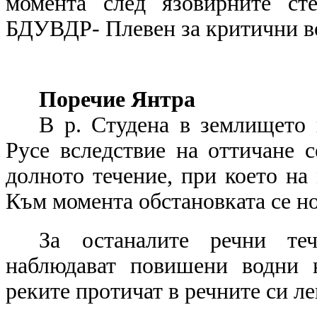
момента след язовирните ст
БДУВДР- Плевен за критични вод
Поречие Янтра
В р. Студена в землището 
Русе вследствие на оттичане 
долното течение, при което на 
Към момента обстановката се н
За останалите речни теч
наблюдават повишени водни 
реките протичат в речните си ле