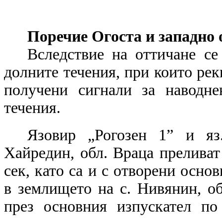
Поречие Огоста и западно 
Вследствие на оттичане с
долните течения, при които рек
получени сигнали за наводн
течения.
Язовир „Рогозен 1” и яз
Хайредин, обл. Враца преливат
сек, като са и с отворени осно
в землището на с. Нивянин, о
през основния изпускател по