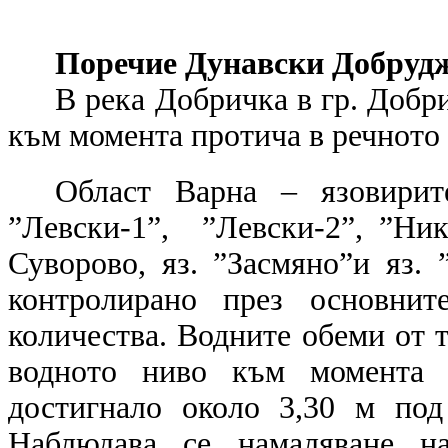
Поречие Дунавски Добруд
В река Добричка в гр. Добр
към момента протича в речното 
Област Варна – язовирит
”Левски-1”, ”Левски-2”, ”Ник
Суворово, яз. ”Засмяно”и яз. 
контролирано през основнит
количества. Водните обеми от т
водното ниво към момента 
достигнало около 3,30 м под
Наблюдава се намаляване н