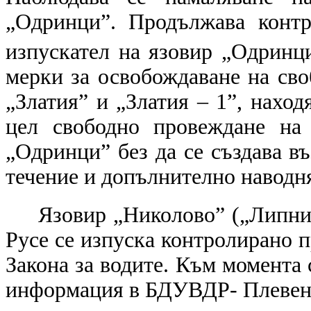
„Одринци”. Продължава контр
изпускател на язовир „Одринци
мерки за освобождаване на сво
„Златия” и „Златия – 1”, наход
цел свободно провеждане на
„Одринци” без да се създава в
течение и допълнително наводн
Язовир „Николово” („Липник
Русе се изпуска контролирано п
Закона за водите. Към момента 
информация в БДУВДР- Плевен 