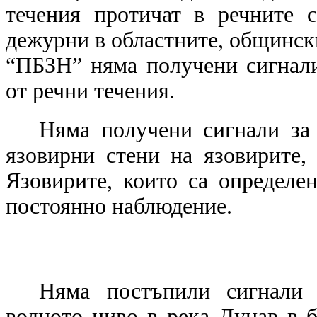
течения протичат в речните 
дежурни в областните, общинск
“ПБЗН” няма получени сигнали
от речни течения.
Няма получени сигнали за
язовирни стени на язовирите
Язовирите, които са определе
постоянно наблюдение.
Няма постъпили сигнали 
водното ниво в река Дунав в б