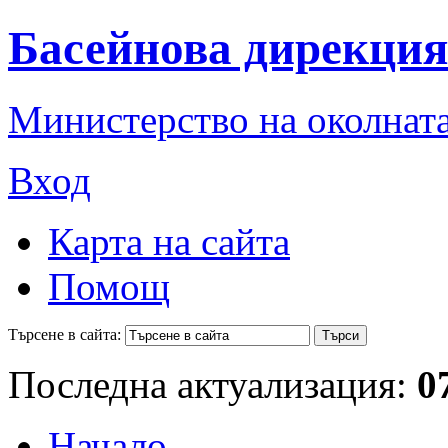
Басейнова дирекция
Министерство на околната
Вход
Карта на сайта
Помощ
Търсене в сайта:
Последна актуализация:
0
Начало