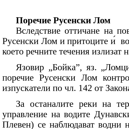
Поречие Русенски Лом
Вследствие оттичане на по
Русенски Лом и притоците и́ во
което речните течения излизат н
Язовир „Бойка”, яз. „Ломци
поречие Русенски Лом контро
изпускатели по чл. 142 от Закона
За останалите реки на те
управление на водите Дунавс
Плевен) се наблюдават водни 