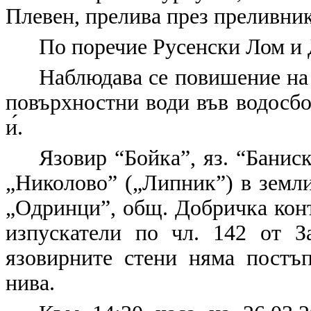
Плевен, прелива през преливник
По поречие Русенски Лом и
Наблюдава се повишение на 
повърхностни води във водосбо
и́.
Язовир “Бойка”, яз. “Баниск
„Николово” („Липник”) в земли
„Одринци”, общ. Добричка конт
изпускатели по чл. 142 от З
язовирните стени няма постъ
нива.