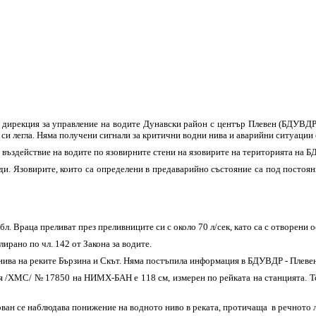
 дирекция за управление на водите Дунавски район с център Плевен (БДУВДР
 си легла. Няма получени сигнали за критични водни нива и аварийни ситуации 
 въздействие на водите по язовирните стени на язовирите на територията на Б
ди. Язовирите, които са определени в предаварийно състояние са под постоя
бл. Враца преливат през преливниците си с около 70 л/сек, като са с отворени 
ирано по чл. 142 от Закона за водите.
ива на реките Бързина и Скът. Няма постъпила информация в БДУВДР - Плевен
 /ХМС/ № 17850 на НИМХ-БАН е 118 см, измерен по рейката на станцията. Този
ан се наблюдава понижение на водното ниво в реката, протичаща в речното л