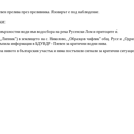
евен прелива през преливника. Язовирът е под наблюдение.
ки:
върхностни води във водосбора на река Русенски Лом и притоците и́.
(„Липник”) в землището на с. Николово, „Образцов чифлик” общ. Русе и „Одри
стъпила информация в БДУВДР - Плевен за критични водни нива.
е на нивото в българския участък и няма постъпили сигнали за критични ситуаци