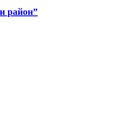
и район”