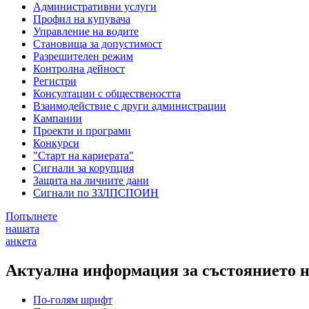
Административни услуги
Профил на купувача
Управление на водите
Становища за допустимост
Разрешителен режим
Контролна дейност
Регистри
Консултации с обществеността
Взаимодействие с други администрации
Кампании
Проекти и програми
Конкурси
"Старт на кариерата"
Сигнали за корупция
Защита на личните дани
Сигнали по ЗЗЛПСПОИН
Попълнете
нашата
анкета
Актуална информация за състоянието н
По-голям шрифт