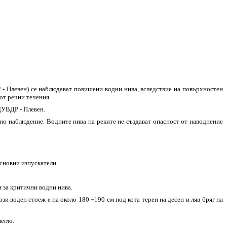
 - Плевен) се наблюдават повишени водни нива, вследствие на повърхностен
от речни течения.
ДУВДР - Плевен.
нно наблюдение. Водните нива на реките не създават опасност от наводнение
основни изпускатели.
 за критични водни нива.
 воден стоеж е на около 180 ÷190 см под кота терен на десен и ляв бряг на
егло.