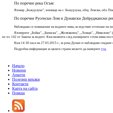
По поречие река Осъм:
Язовир „Божурлука”, землище на с. Божурлука, общ. Левски, обл. Пл
По поречие Русенски Лом и Дунавски Добруджански ре
Наблюдава се повишение на водните нива, вследствие оттичане на по
Язовирите „Бойка”, „Баниска”, „Желязковец”, „Ломци”, „Николово” 
по чл. 142 от Закона за водите. Към момента след язовирните стени няма по
Към 14:30 часа на 27.03.2015 г., за река Дунав се наблюдава спадан
Подробна информация за цялата страна можете да намерите
тук
.
Начало
Новини
Анкети
Полезни връзки
Контакти
Карта на сайта
Помощ