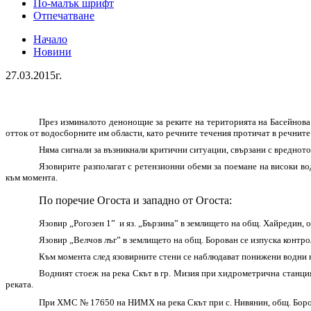
По-малък шрифт
Отпечатване
Начало
Новини
27.03.2015г.
През изминалото денонощие за реките на територията на Басейнова
отток от водосборните им области, като речните течения протичат в речните
Няма сигнали за възникнали критични ситуации, свързани с вредното
Язовирите разполагат с ретензионни обеми за поемане на високи во
към момента.
По поречие Огоста и западно от Огоста:
Язовир „Рогозен 1” и яз. „Бързина” в землището на общ. Хайредин, о
Язовир „Велчов лъг” в землището на общ. Борован се изпуска контрол
Към момента след язовирните стени се наблюдават понижени водни н
Водният стоеж на река Скът в гр. Мизия при хидрометрична станция
реката.
При ХМС № 17650 на НИМХ на река Скът при с. Нивянин, общ. Боров