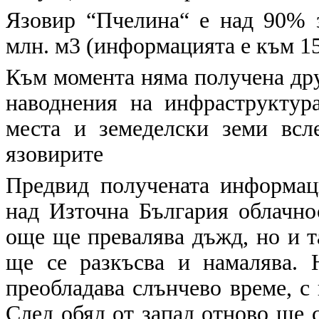
Язовир “Пчелина“ е над 90% з
млн. м3 (информацията е към 15:
Към момента няма получена дру
наводнения на инфраструктур
места и земеделски земи всл
язовирите
Предвид получената информа
над Източна България облачно
още ще превалява дъжд, но и т
ще се разкъсва и намалява. 
преобладава слънчево време, с
След обяд от запад отново ще 