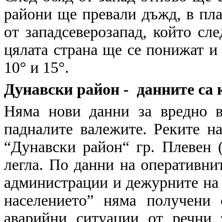
райони ще превали дъжд, в пла
от западсеверозапад, който сл
цялата страна ще се понижат 
10° и 15°.
Дунавски район - данните са к
Няма нови данни за вредно в
падналите валежите. Реките н
“Дунавски район“ гр. Плевен 
легла. По данни на оперативни
администрации и дежурните на
населението” няма получени
аварийни ситуации от речни 