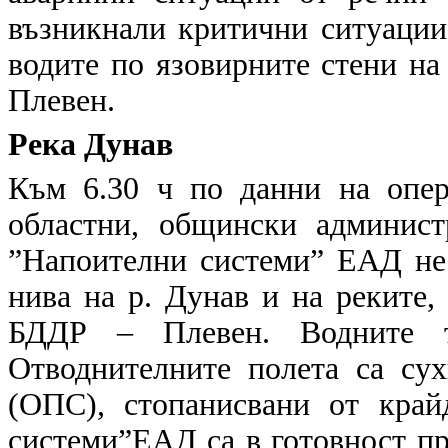
възникнали критични ситуации,
водите по язовирните стени на
Плевен.
Река Дунав
Към 6.30 ч по данни на опер
областни, общински админис
”Напоителни системи” ЕАД не
нива на р. Дунав и на реките,
БДДР – Плевен. Водните те
Отводнителните полета са су
(ОПС), стопанисвани от край
системи”ЕАД са в готовност пр