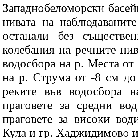
Западнобеломорски басей
нивата на наблюдаванит
останали без съществен
колебания на речните нива
водосбора на р. Места от 
на р. Струма от -8 см до
реките във водосбора 
праговете за средни во
праговете за високи во
Кула и гр. Хаджидимово и