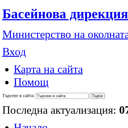
Басейнова дирекция
Министерство на околната
Вход
Карта на сайта
Помощ
Търсене в сайта:
Последна актуализация:
0
Начало