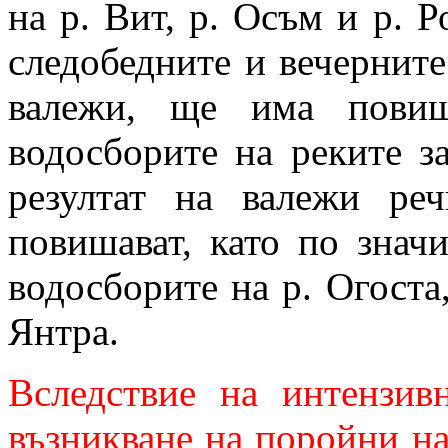
на р. Вит, р. Осъм и р. Р
следобедните и вечерните 
валежи, ще има повиш
водосборите на реките з
резултат на валежи ре
повишават, като по знач
водосборите на р. Огоста,
Янтра.
Вследствие на интензив
възникване на поройни на