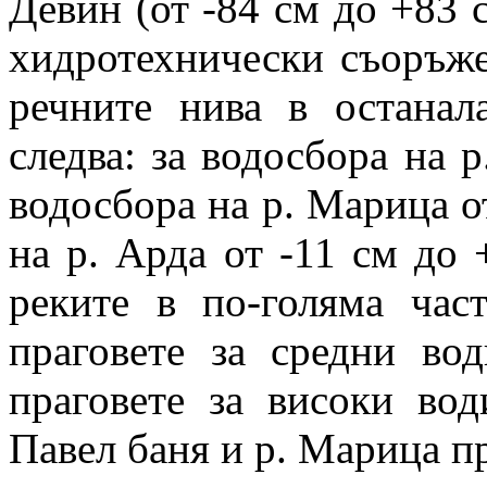
Девин (от -84 см до +83 с
хидротехнически съоръже
речните нива в останал
следва: за водосбора на р
водосбора на р. Марица от
на р. Арда от -11 см до 
реките в по-голяма час
праговете за средни во
праговете за високи во
Павел баня и р. Марица пр