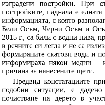
изградени постройки. При с
постройките, паднала е едната
информацията, с която разпола
Бели Осъм, Черни Осъм и Осъм
2015 г., са били с водни нива, 
в речните си легла и не са изли
формираните скатови води и по
информираха някои медии – и
причина за нанесените щети.
Предвид констатациите при
подобни ситуации, е дадено
почистване на дерето в учас