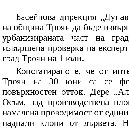
Басейнова дирекция „Дунав
на община Троян да бъде извър
урбанизираната част на гра
извършена проверка на експер
град Троян на 1 юли.
Констатирано е, че от ин
Троян на 30 юни са се фо
повърхностен отток. Дере „Ал
Осъм, зад производствена пло
намалена проводимост от единич
паднали клони от дървета. 