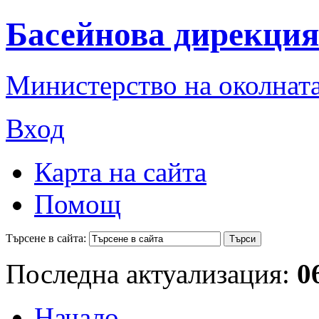
Басейнова дирекция
Министерство на околната
Вход
Карта на сайта
Помощ
Търсене в сайта:
Последна актуализация:
0
Начало