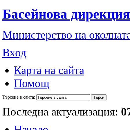
Басейнова дирекция
Министерство на околната
Вход
Карта на сайта
Помощ
Търсене в сайта:
Последна актуализация:
0
Начало