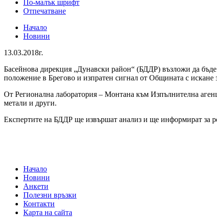
По-малък шрифт
Отпечатване
Начало
Новини
13.03.2018г.
Басейнова дирекция „Дунавски район“
(
БДДР
)
възложи да бъде
положение в Брегово и изпратен сигнал от Общината с искане з
От Регионална лаборатория – Монтана към Изпълнителна агенци
метали и други.
Експертите на БДДР ще извършат анализ и ще информират за ре
Начало
Новини
Анкети
Полезни връзки
Контакти
Карта на сайта