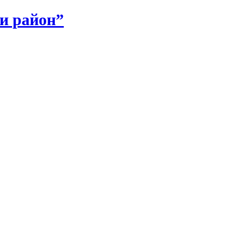
и район”