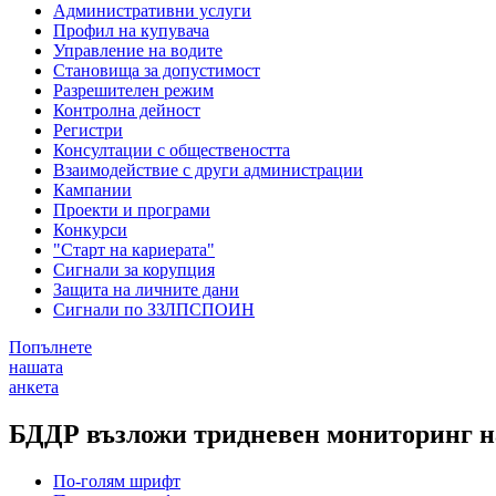
Административни услуги
Профил на купувача
Управление на водите
Становища за допустимост
Разрешителен режим
Контролна дейност
Регистри
Консултации с обществеността
Взаимодействие с други администрации
Кампании
Проекти и програми
Конкурси
"Старт на кариерата"
Сигнали за корупция
Защита на личните дани
Сигнали по ЗЗЛПСПОИН
Попълнете
нашата
анкета
БДДР възложи тридневен мониторинг на
По-голям шрифт