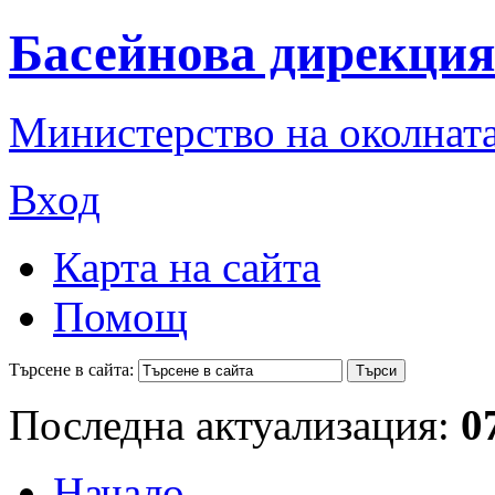
Басейнова дирекция
Министерство на околната
Вход
Карта на сайта
Помощ
Търсене в сайта:
Последна актуализация:
0
Начало