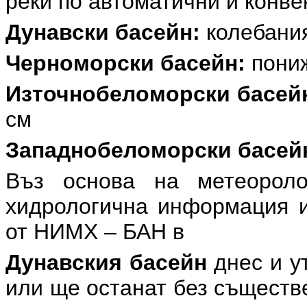
реки по автоматични и конв
Дунавски басейн:
колебания
Черноморски басейн:
пониж
Източнобеломорски басей
см
Западнобеломорски басей
Въз основа на метеоролог
хидрологична информация и
от НИМХ – БАН в
Дунавския басейн
днес и у
или ще останат без съществ