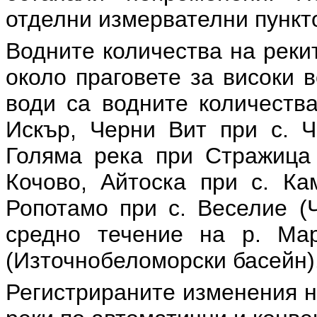
отделни измервателни пункт
Водните количества на рекит
около праговете за високи 
води са водните количества
Искър, Черни Вит при с. Ч
Голяма река при Стражица 
Кочово, Айтоска при с. Ка
Ропотамо при с. Веселие (Ч
средно течение на р. Ма
(Източнобеломорски басейн)
Регистрираните изменения н