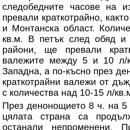
следобедните часове на и
превали краткотрайно, какт
и Монтанска област. Количе
кв.м. В петък след обяд и
райони, ще превали крат
валежите между 5 и 10 л/к
Западна, а по-късно през д
краткотрайни валежи от дъж
с количества над 10-15 л/кв.
През денонощието 8 ч. на 5 
цялата страна са продъ
останали непроменени. П