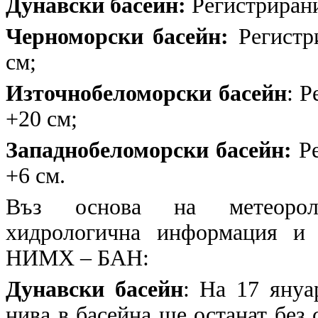
Дунавски басейн:
Регистрирани 
Черноморски басейн:
Регистри
см;
Източнобеломорски басейн
: Р
+20 см;
Западнобеломорски басейн:
Ре
+6 см.
Въз основа на метеоролог
хидрологична информация и 
НИМХ – БАН:
Дунавски басейн
: На 17 януа
нива в басейна ще останат без