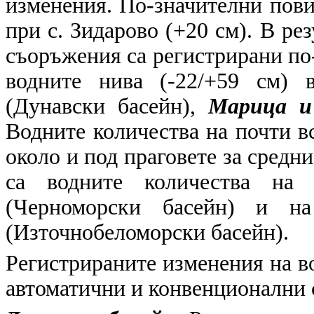
изменения. По-значителни пов
при с. Зидарово (+20 см). В ре
съоръжения са регистрирани п
водните нива (-22/+59 см)
(Дунавски басейн),
Марица и
Водните количества на почти в
около и под праговете за средни
са водните количества н
(Черноморски басейн) и 
(Източнобеломорски басейн).
Регистрираните изменения на в
автоматични и конвенционални