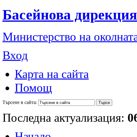
Басейнова дирекция
Министерство на околната
Вход
Карта на сайта
Помощ
Търсене в сайта:
Последна актуализация:
0
Начало