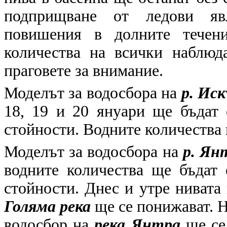
подприщване от ледови яв
повишения в долните течени
количества на всички наблюд
праговете за внимание.
Моделът за водосбора на
р. Иск
18, 19 и 20 януари ще бъдат
стойности. Водните количества 
Моделът за водосбора на
р. Ян
водните количества ще бъдат
стойности. Днес и утре нивата
Голяма река
ще се понижават. Н
водосбор на
река Янтра
ще се