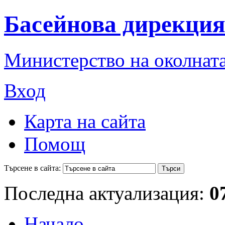
Басейнова дирекция
Министерство на околната
Вход
Карта на сайта
Помощ
Търсене в сайта:
Последна актуализация:
0
Начало