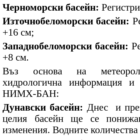
Черноморски басейн:
Регистри
Източнобеломорски басейн:
Ре
+16 см;
Западнобеломорски басейн:
Ре
+8 см.
Въз основа на метеоролог
хидрологична информация и 
НИМХ-БАН:
Дунавски басейн:
Днес и през
целия басейн ще се понижа
изменения. Водните количества 