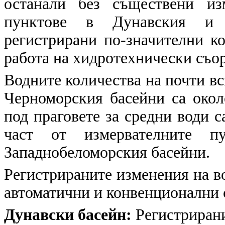
останали без съществени из
пунктове в Дунавския и И
регистрирани по-значителни ко
работа на хидротехнически съо
Водните количества на почти в
Черноморския басейни са окол
под праговете за средни води с
част от измервателните п
Западнобеломорския басейни.
Регистрираните изменения на в
автоматични и конвенционални
Дунавски басейн:
Регистрирани