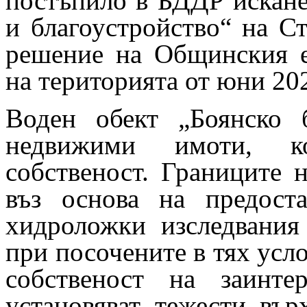
постъпило в БДДР искане
и благоустройство“ на С
решение на Общинския е
на територията от юни 202
Воден обект „Боянско 
недвижими имоти, ко
собственост. Границите 
въз основа на предост
хидроложки изследвания
при посочените в тях услов
собственост на заинте
установяват тежести въ