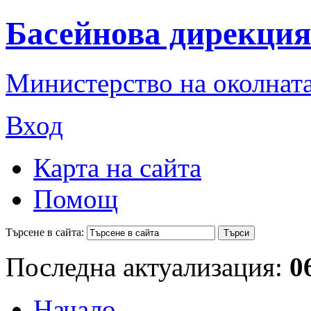
Басейнова дирекция
Министерство на околната
Вход
Карта на сайта
Помощ
Търсене в сайта:
Последна актуализация:
0
Начало