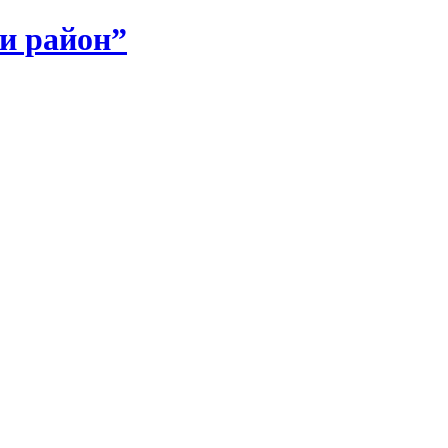
и район”