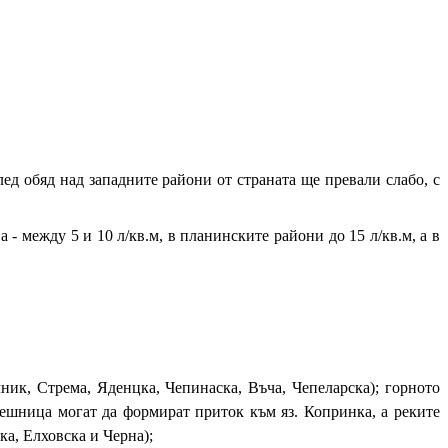
д обяд над западните райони от страната ще превали слабо, с
 - между 5 и 10 л/кв.м, в планинските райони до 15 л/кв.м, а в
ик, Стрема, Яденцка, Чепинаска, Въча, Чепеларска); горното
ешница могат да формират приток към яз. Копринка, а реките
а, Елховска и Черна);