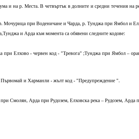
ума и на р. Места. В четвъртък в долните и средни течения на 
р. Мочурица при Воденичане и Чарда, р. Тунджа при Ямбол и Ел
а,Тунджа и Арда към момента са обявени следните кодове:
ри Елхово - червен код - "Тревога" ;Тунджа при Ямбол – оранж
 , Първомай и Харманли - жълт код - "Предупреждение ".
ка при Смолян, Арда при Рудозем, Елховска река – Рудозем, Арда