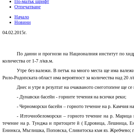
По-малък шрифт
Отпечатване
Начало
Новини
04.02.2015г.
По данни и прогнози на Националния институт по хидро
количества от 1-7 л/кв.м.
Утре без валежи. В петък на много места ще има валежи 
Рило-Родопската област има вероятност за количества над 20 л/
Днес и утре в резултат на очакваното снеготопене ще се
- Дунавски басейн - горните течения на всички реки;
- Черноморски басейн – горното течение на р. Камчия на
- Източнобеломорски – горното течение на р. Марица 
течение на р. Тунджа и притоците й ( Едровица, Лешница, Е
Енинкса, Мъглишка, Поповска, Сливитоска към яз. Жребчево; го