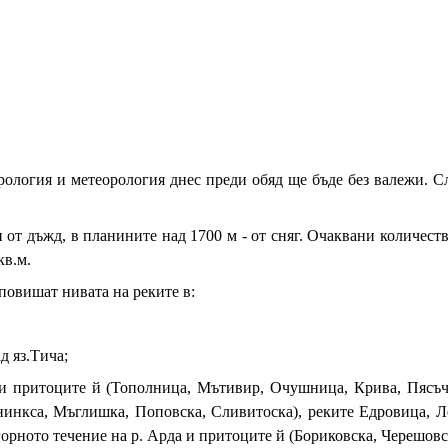
логия и метеорология днес преди обяд ще бъде без валежи. Сле
от дъжд, в планините над 1700 м - от сняг. Очаквани количества
кв.м.
 повишат нивата на реките в:
д яз.Тича;
и притоците й (Тополница, Мътивир, Очушница, Крива, Пясъчн
нинкса, Мъглишка, Поповска, Сливитоска), реките Едровица, Л
рното течение на р. Арда и притоците й (Бориковска, Черешовск