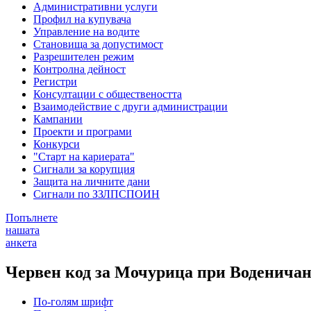
Административни услуги
Профил на купувача
Управление на водите
Становища за допустимост
Разрешителен режим
Контролна дейност
Регистри
Консултации с обществеността
Взаимодействие с други администрации
Кампании
Проекти и програми
Конкурси
"Старт на кариерата"
Сигнали за корупция
Защита на личните дани
Сигнали по ЗЗЛПСПОИН
Попълнете
нашата
анкета
Червен код за Мочурица при Воденичан
По-голям шрифт