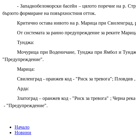
- Западнобеломорски басейн – цялото поречие на р. Стр
бързото формиране на повърхностния отток.
Критично остава нивото на р. Марица при Свиленград, 
От системата за ранно предупреждение за реките Мариц
Тунджа:
Мочурица при Воденичане, Тунджа при Ямбол и Тунджа п
"Предупреждение".
Марица:
Свиленград - оранжев код - "Риск за тревога"; Пловдив
Арда:
Златоград – оранжев код - "Риск за тревога" ; Черна ре
- "Предупреждение".
Начало
Новини