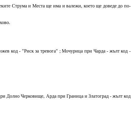
реките Струма и Места ще има и валежи, което ще доведе до по-
хово.
ев код - "Риск за тревога" ; Мочурица при Чарда - жълт код -
 при Долно Черковище, Арда при Граница и Златоград - жълт код