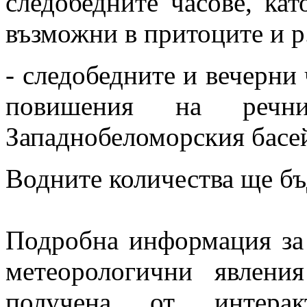
следобедните часове, ка
възможни в притоците и р.
- следобедните и вечерни 
повишения на реч
Западнобеломорския басе
Водните количества ще бъ
Подробна информация за
метеорологични явлен
получена от интерак