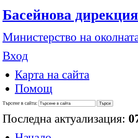
Басейнова дирекция
Министерство на околната
Вход
Карта на сайта
Помощ
Търсене в сайта:
Последна актуализация:
0
Начало