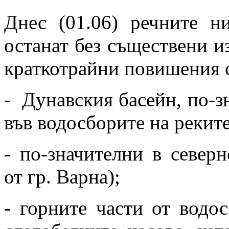
Днес (01.06) речните 
останат без съществени и
краткотрайни повишения 
- Дунавския басейн, по-з
във водосборите на реките
- по-значителни в север
от гр. Варна);
- горните части от водо