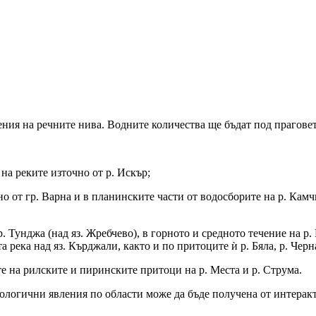
ния на речните нива. Водните количества ще бъдат под праговет
на реките източно от р. Искър;
о от гр. Варна и в планинските части от водосборите на р. Камчи
. Тунджа (над яз. Жребчево), в горното и средното течение на р.
 река над яз. Кърджали, както и по притоците ѝ р. Бяла, р. Черн
е на рилските и пиринските притоци на р. Места и р. Струма.
логични явления по области може да бъде получена от интеракт