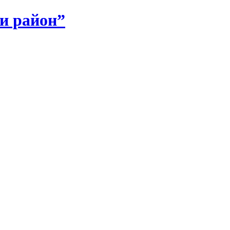
и район”