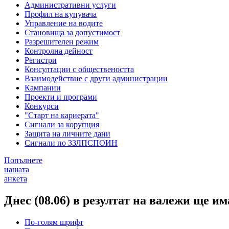
Административни услуги
Профил на купувача
Управление на водите
Становища за допустимост
Разрешителен режим
Контролна дейност
Регистри
Консултации с обществеността
Взаимодействие с други администрации
Кампании
Проекти и програми
Конкурси
"Старт на кариерата"
Сигнали за корупция
Защита на личните дани
Сигнали по ЗЗЛПСПОИН
Попълнете
нашата
анкета
Днес (08.06) в резултат на валежи ще 
По-голям шрифт