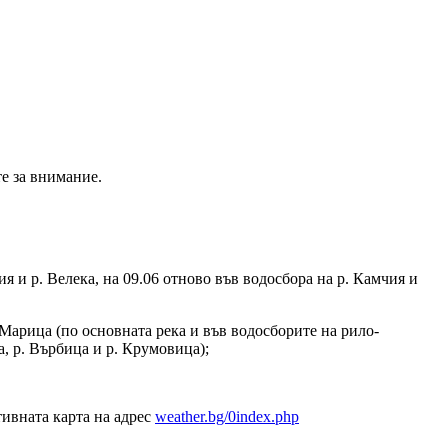
е за внимание.
я и р. Велека, на 09.06 отново във водосбора на р. Камчия и
 Марица (по основната река и във водосборите на рило-
а, р. Върбица и р. Крумовица);
ивната карта на адрес
weather.bg/0index.php