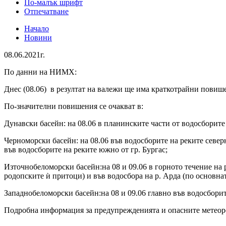
По-малък шрифт
Отпечатване
Начало
Новини
08.06.2021г.
По данни на НИМХ:
Днес (08.06) в резултат на валежи ще има краткотрайни повише
По-значителни повишения се очакват в:
Дунавски басейн: на 08.06 в планинските части от водосборите 
Черноморски басейн: на 08.06 във водосборите на реките северн
във водосборите на реките южно от гр. Бургас;
Източнобеломорски басейн:на 08 и 09.06 в горното течение на р
родопските ѝ притоци) и във водосбора на р. Арда (по основната
Западнобеломорски басейн:на 08 и 09.06 главно във водосборит
Подробна информация за предупрежденията и опасните метеоро