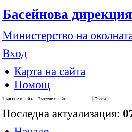
Басейнова дирекция
Министерство на околната
Вход
Карта на сайта
Помощ
Търсене в сайта:
Последна актуализация:
0
Начало