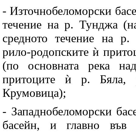
- Източнобеломорски басей
течение на р. Тунджа (н
средното течение на р.
рило-родопските ѝ притоц
(по основната река на
притоците ѝ р. Бяла,
Крумовица);
- Западнобеломорски басе
басейн, и главно във