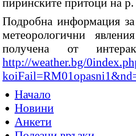
пиринските притоци на р.
Подробна информация за
метеорологични явлен
получена от интера
http://weather.bg/0index.ph
koiFail=RM01opasni1&nd
Начало
Новини
Анкети
Полезни връзки