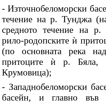
- Източнобеломорски басей
течение на р. Тунджа (н
средното течение на р.
рило-родопските ѝ притоц
(по основната река на
притоците ѝ р. Бяла,
Крумовица);
- Западнобеломорски басе
басейн, и главно във