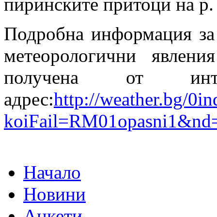
пиринските притоци на р.
Подробна информация за
метеорологични явлен
получена от инт
адрес:
http://weather.bg/0i
koiFail=RM01opasni1&nd
Начало
Новини
Анкети