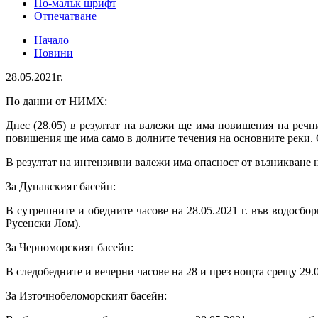
По-малък шрифт
Отпечатване
Начало
Новини
28.05.2021г.
По данни от НИМХ:
Днес (28.05) в резултат на валежи ще има повишения на речни
повишения ще има само в долните течения на основните реки. О
В резултат на интензивни валежи има опасност от възникване 
За Дунавският басейн:
В сутрешните и обедните часове на 28.05.2021 г. във водосбори
Русенски Лом).
За Черноморският басейн:
В следобедните и вечерни часове на 28 и през нощта срещу 29.05
За Източнобеломорският басейн: