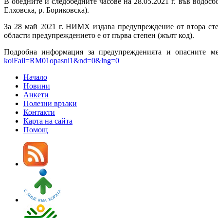
В обедните и следобедните часове на 28.05.2021 г. във водосбо
Елховска, р. Бориковска).
За 28 май 2021 г. НИМХ издава предупреждение от втора сте
области предупреждението е от първа степен (жълт код).
Подробна информация за предупрежденията и опасните ме
koiFail=RM01opasni1&nd=0&lng=0
Начало
Новини
Анкети
Полезни връзки
Контакти
Карта на сайта
Помощ