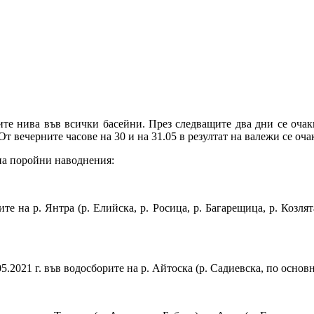
те нива във всички басейни. През следващите два дни се очакв
т вечерните часове на 30 и на 31.05 в резултат на валежи се оч
на поройни наводнения:
те на р. Янтра (р. Елийска, р. Росица, р. Багарещица, р. Козлят
.2021 г. във водосборите на р. Айтоска (р. Садиевска, по основн