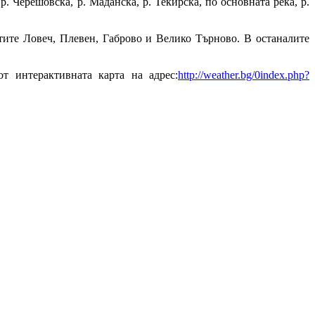
р. Черешовска, р. Маданска, р. Текирска, по основната река, р.
тите Ловеч, Плевен, Габрово и Велико Търново. В останалите
т интерактивната карта на адрес:
http://weather.bg/0index.php?