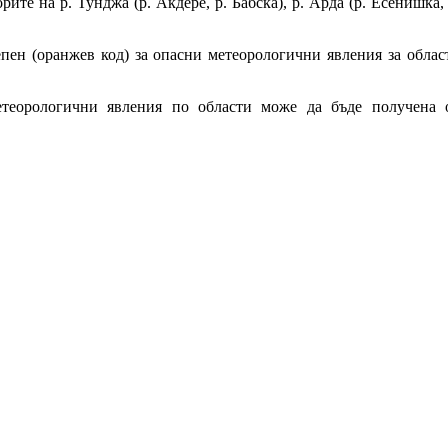
рите на р. Тунджа (р. Акдере, р. Бабска), р. Арда (р. Есенишка, 
пен (оранжев код) за опасни метеорологични явления за облас
теорологични явления по области може да бъде получена о