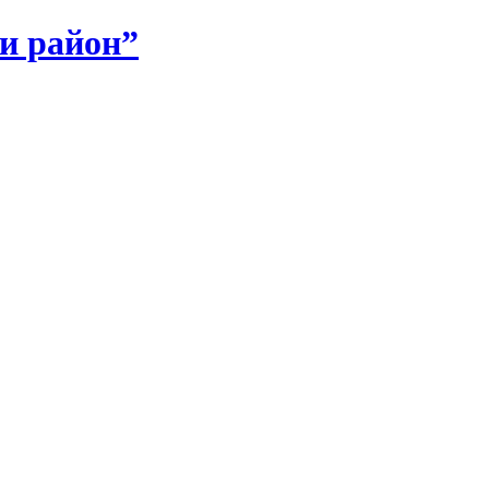
и район”