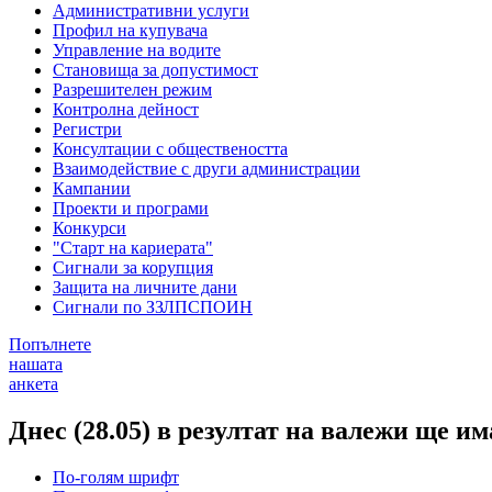
Административни услуги
Профил на купувача
Управление на водите
Становища за допустимост
Разрешителен режим
Контролна дейност
Регистри
Консултации с обществеността
Взаимодействие с други администрации
Кампании
Проекти и програми
Конкурси
"Старт на кариерата"
Сигнали за корупция
Защита на личните дани
Сигнали по ЗЗЛПСПОИН
Попълнете
нашата
анкета
Днес (28.05) в резултат на валежи ще 
По-голям шрифт