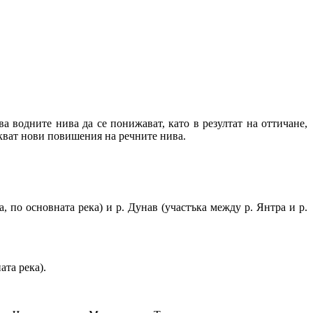
а водните нива да се понижават, като в резултат на оттичане,
акват нови повишения на речните нива.
а, по основната река) и р. Дунав (участъка между р. Янтра и р.
ата река).