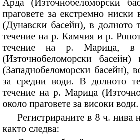
Арда (Източнобеломорски бас
праговете за екстремно ниски 
(Дунавски басейн), в долното 
течение на р. Камчия и р. Ропо
течение на р. Марица, в
(Източнобеломорски басейн)
(Западнобеломорски басейн), в
за средни води. В долното т
течение на р. Марица (Източно
около праговете за високи води.
Регистрираните в 8 ч. нива 
както следва: