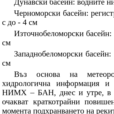
Дунавски басейн: водните нив
Черноморски басейн: регист
с до - 4 см
Източнобеломорски басейн: 
см
Западнобеломорски басейн: 
см
Въз основа на метеорол
хидрологична информация и 
НИМХ – БАН, днес и утре, в р
очакват краткотрайни повише
момента подхранването на рекит