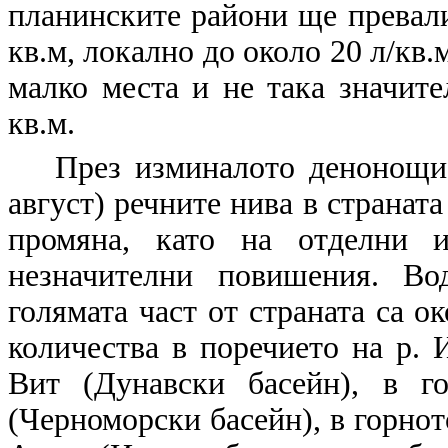
планинските райони ще превали
кв.м, локално до около 20 л/кв.
малко места и не така значите
кв.м.
През изминалото денонощие
август) речните нива в страната
промяна, като на отделни и
незначителни повишения. Во
голямата част от страната са о
количества в поречието на р. 
Вит (Дунавски басейн), в г
(Черноморски басейн), в горнот