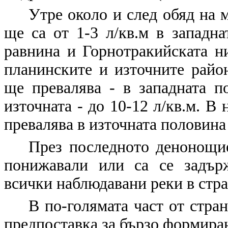
Утре около и след обяд на 
ще са от 1-3 л/кв.м в западна
равнина и Горнотракийската ни
планинските и източните райо
ще превалява - в западната по
източната - до 10-12 л/кв.м. В
превалява в източната половина -
През последното денонощие
понижавали или са се задър
всички наблюдавани реки в стран
В по-голямата част от стра
предпоставка за бързо формиран