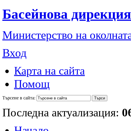
Басейнова дирекция
Министерство на околната
Вход
Карта на сайта
Помощ
Търсене в сайта:
Последна актуализация:
0
Начало