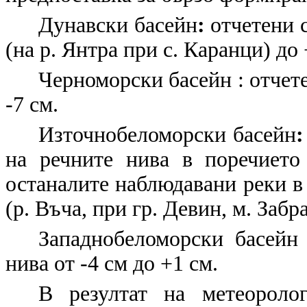
Дунавски басейн
:
отчетени с
(на р. Янтра при с. Каранци) до 
Черноморски басейн
: отчет
-7 см.
Източнобеломорски басейн
:
на речните нива в поречиет
останалите наблюдавани реки в 
(р. Въча, при гр. Девин, м. Забра
Западнобеломорски басейн
нива от -4 см до +1 см.
В резултат на метеороло