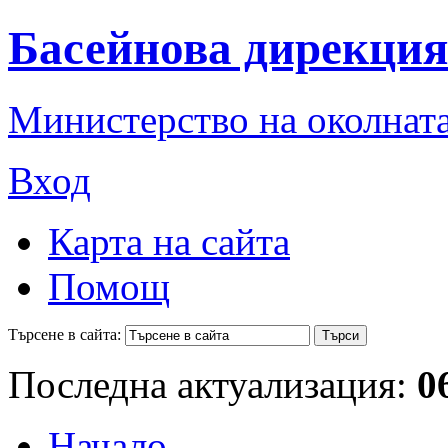
Басейнова дирекция
Министерство на околната
Вход
Карта на сайта
Помощ
Търсене в сайта:
Последна актуализация:
0
Начало