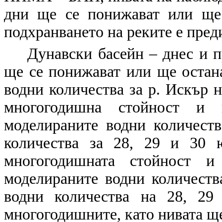
дни ще се понижават или ще
подхранването на реките е пред
Дунавски басейн – днес и п
ще се понижават или ще остан
водни количества за р. Искър н
многогодишна стойност и 
моделираните водни количеств
количества за 28, 29 и 30 
многогодишната стойност и
моделираните водни количеств
водни количества на 28, 29
многогодишните, като нивата ще