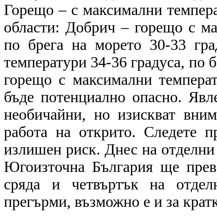
Горещо – с максимални темпера
области: Добрич – горещо с ма
по брега на морето 30-33 гр
температури 34-36 градуса, по б
горещо с максимални температ
бъде потенциално опасно. Явле
необичайни, но изискват вним
работа на открито. Следете п
излишен риск. Днес на отделни 
Югоизточна България ще прева
сряда и четвъртък на отдел
прегърми, възможно е и за кратк