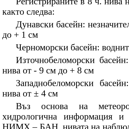
Регистрираните в 8 ч. нива 
както следва:
Дунавски басейн: незначите
до + 1 см
Черноморски басейн: водните
Източнобеломорски басейн:
нива от - 9 см до + 8 см
Западнобеломорски басейн
нива от ± 4 см
Въз основа на метеорол
хидрологична информация и 
НИМХ – БАН, нивата на наблюда