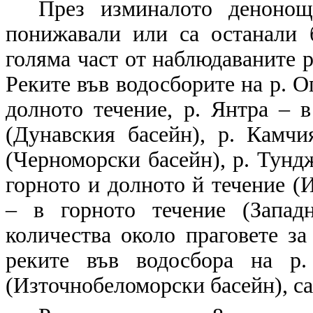
През изминалото денонощ
понижавали или са останали 
голяма част от наблюдаваните р
Реките във водосборите на р. Ог
долното течение, р. Янтра – в
(Дунавския басейн), р. Камчи
(Черноморски басейн), р. Тундж
горното и долното й течение (
– в горното течение (Запад
количества около праговете за
реките във водосбора на р
(Източнобеломорски басейн), са