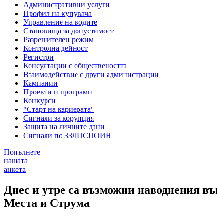
Административни услуги
Профил на купувача
Управление на водите
Становища за допустимост
Разрешителен режим
Контролна дейност
Регистри
Консултации с обществеността
Взаимодействие с други администрации
Кампании
Проекти и програми
Конкурси
"Старт на кариерата"
Сигнали за корупция
Защита на личните дани
Сигнали по ЗЗЛПСПОИН
Попълнете
нашата
анкета
Днес и утре са възможни наводнения въ
Места и Струма