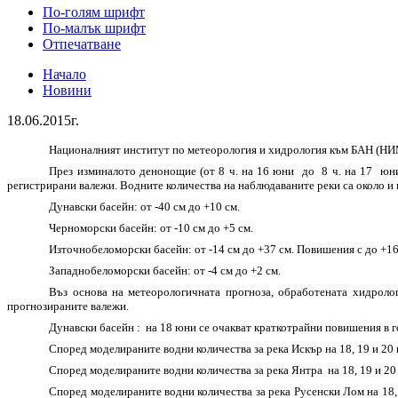
По-голям шрифт
По-малък шрифт
Отпечатване
Начало
Новини
18.06.2015г.
Националният институт по метеорология и хидрология към БАН (НИМХ
През изминалото денонощие (от 8 ч. на 16 юни до 8 ч. на 17 юни) 
регистрирани валежи. Водните количества на наблюдаваните реки са около и п
Дунавски басейн:
от -40 см до +10 см.
Черноморски басейн:
от -10 см до +5 см.
Източнобеломорски басейн
: от -14 см до +37 см. Повишения с до +1
Западнобеломорски басейн
: от -4 см до +2 см.
Въз основа на метеорологичната прогноза, обработената хидрол
прогнозираните валежи.
Дунавски басейн :
на 18 юни се очакват краткотрайни повишения в г
Според моделираните водни количества за река Искър на 18, 19 и 20
Според моделираните водни количества за река Янтра на 18, 19 и 20
Според моделираните водни количества за река Русенски Лом на 18,