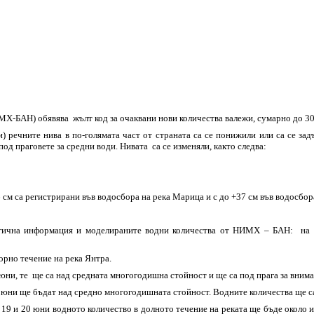
-БАН) обявява жълт код за очаквани нови количества валежи, сумарно до 30 
речните нива в по-голямата част от страната са се понижили или са се задъ
од праговете за средни води. Нивата са се изменяли, както следва:
6 см са регистрирани във водосбора на река Марица и с до +37 см във водосбор
огична информация и моделираните водни количества от НИМХ – БАН: на 1
орно течение на река Янтра.
 юни, те ще са над средната многогодишна стойност и ще са под прага за внима
 юни ще бъдат над средно многогодишната стойност. Водните количества ще са
 19 и 20 юни водното количество в долното течение на реката ще бъдe около