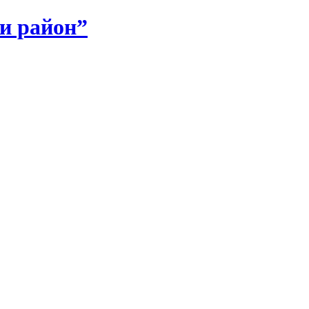
и район”