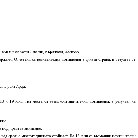
л/кв.м в области Смолян, Кърджали, Хасково.
ржали. Отчетени са незначителни повишения в цялата страна, в резултат от
а на река Арда.
8 и 19 юни , на места са възможни значителни повишения, в резултат на
ние.
 под прага за внимание.
 и над средно многогодишната стойност. На 18 юни са възможни незначителни