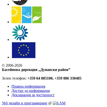
© 2006-2026
Басейнова дирекция „Дунавски район”
Зелен телефон:
+359 64 885100, +359 886 330485
Правна информация
Достъп до информация
Декларация за достъпност
Уеб дизайн и програмиране
@