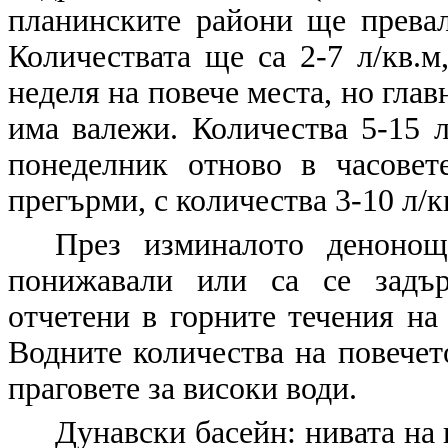
планинските райони ще прева
Количествата ще са 2-7 л/кв.м
неделя на повече места, но гла
има валежи. Количества 5-15 л
понеделник отново в часове
прегърми, с количества 3-10 л/к
През изминалото денонощ
понижавали или са се задър
отчетени в горните течения на 
Водните количества на повечет
праговете за високи води.
Дунавски басейн: нивата на