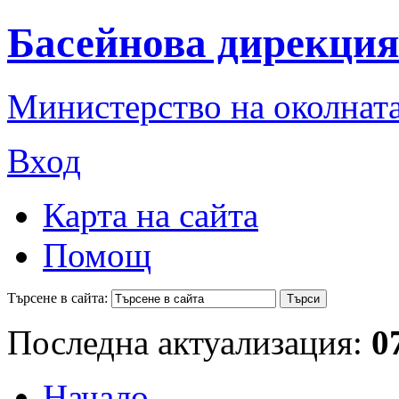
Басейнова дирекция
Министерство на околната
Вход
Карта на сайта
Помощ
Търсене в сайта:
Последна актуализация:
0
Начало