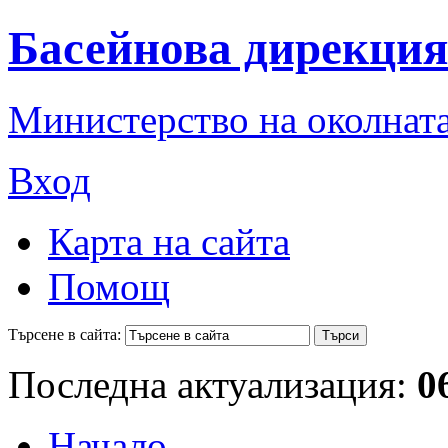
Басейнова дирекция
Министерство на околната
Вход
Карта на сайта
Помощ
Търсене в сайта:
Последна актуализация:
0
Начало