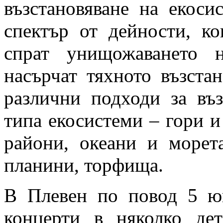
възстановяване на екоси
спектър от дейности, ко
спрат унищожаването 
насърчат тяхното възстан
различни подходи за въ
типа екосистеми – гори и 
райони, океани и морет
планини, торфища.
В Плевен по повод 5 ю
концерти в няколко де