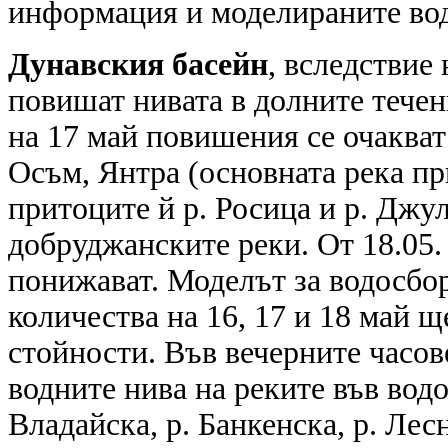
информация и моделираните во
Дунавския басейн
, вследствие
повишат нивата в долните течен
на 17 май повишения се очакват 
Осъм, Янтра (основната река пр
притоците й р. Росица и р. Джу
добруджанските реки. От 18.05.
понижават. Моделът за водосбо
количества на 16, 17 и 18 май 
стойности. Във вечерните часо
водните нива на реките във водо
Владайска, р. Банкенска, р. Лесн