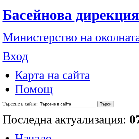
Басейнова дирекция
Министерство на околната
Вход
Карта на сайта
Помощ
Търсене в сайта:
Последна актуализация:
0
Начало