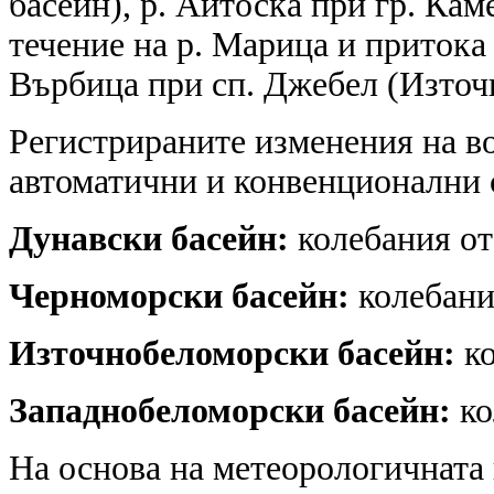
басейн), р. Айтоска при гр. Ка
течение на р. Марица и притока 
Върбица при сп. Джебел (Източ
Регистрираните изменения на в
автоматични и конвенционални
Дунавски басейн:
колебания от 
Черноморски басейн:
колебания
Източнобеломорски басейн:
ко
Западнобеломорски басейн:
ко
На основа на метеорологичната