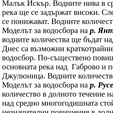
Малък Искър. Водните нива в ср
река ще се задържат високи. Сл
се понижават. Водните количест
Моделът за водосбора на
р. Ян
водните количества ще бъдат на
Днес са възможни краткотрайни
водосбор. По-съществено повише
основната река над Габрово и по
Джулюница. Водните количества
Моделът за водосбора на
р. Рус
количество в долното течение на
над средно многогодишната стой
незначителни повишения в долн