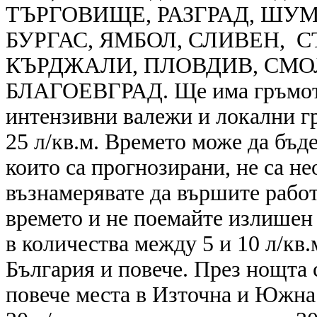
ТЪРГОВИЩЕ, РАЗГРАД, ШУМ
БУРГАС, ЯМБОЛ, СЛИВЕН, С
КЪРДЖАЛИ, ПЛОВДИВ, СМО
БЛАГОЕВГРАД. Ще има гръмотев
интензивни валежи и локални гр
25 л/кв.м. Времето може да бъд
които са прогнозирани, не са н
възнамерявате да вършите работ
времето и не поемайте излишен
в количества между 5 и 10 л/кв.
България и повече. През нощта
повече места в Източна и Южна 