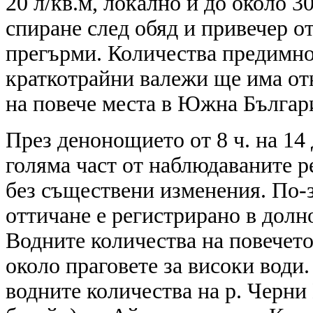
20 л/кв.м, локално и до около 3
спиране след обяд и привечер о
прегърми. Количества предимно 
краткотрайни валежи ще има отн
на повече места в Южна Българи
През денонощието от 8 ч. на 14 
голяма част от наблюдаваните р
без съществени изменения. По-
оттичане е регистрирано в долно
Водните количества на повечето
около праговете за високи води.
водните количества на р. Черни