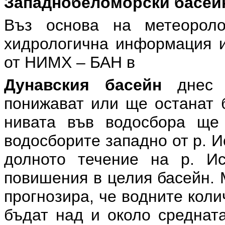
Западнобеломорски басей
Въз основа на метеоролог
хидрологична информация и
от НИМХ – БАН в
Дунавския басейн
днес н
понижават или ще останат 
нивата във водосбора ще
водосборите западно от р. И
долното течение на р. И
повишения в целия басейн. 
прогнозира, че водните кол
бъдат над и около среднат