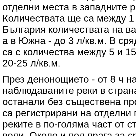
отделни места в западните 
Количествата ще са между 1 
България количествата на ва
а в Южна - до 3 л/кв.м. В ср
са с количества между 5 и 15
20-25 л/кв.м.
През денонощието - от 8 ч на
наблюдаваните реки в стран
останали без съществена п
са регистрирани на отделни 
реките в по-голяма част от с
води. Около и под прага за 