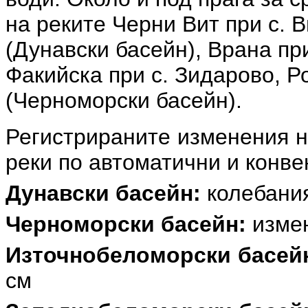
на реките Черни Вит при с. 
(Дунавски басейн), Врана при
Факийска при с. Зидарово, Р
(Черноморски басейн).
Регистрираните изменения н
реки по автоматични и конв
Дунавски басейн:
колебания 
Черноморски басейн:
измен
Източнобеломорски басей
см