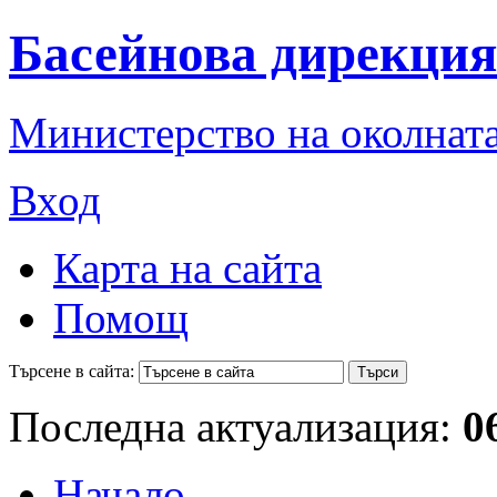
Басейнова дирекция
Министерство на околната
Вход
Карта на сайта
Помощ
Търсене в сайта:
Последна актуализация:
0
Начало