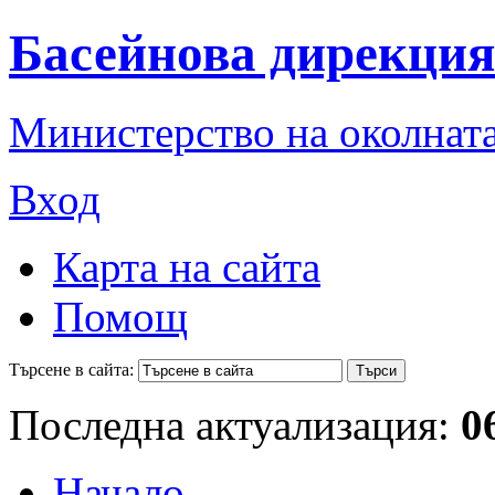
Басейнова дирекция
Министерство на околната
Вход
Карта на сайта
Помощ
Търсене в сайта:
Последна актуализация:
0
Начало