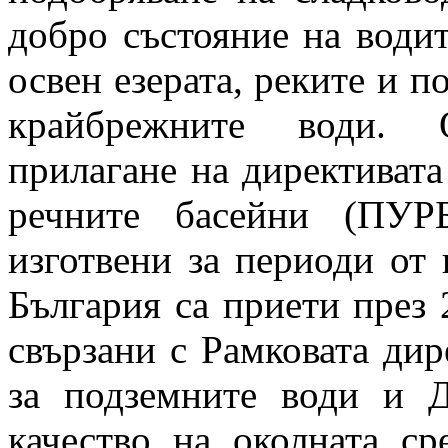
добро състояние на води
освен езерата, реките и 
крайбрежните води. 
прилагане на директивата
речните басейни (ПУР
изготвени за периоди от
България са приети през 
свързани с Рамковата дир
за подземните води и Д
качество на околната ср