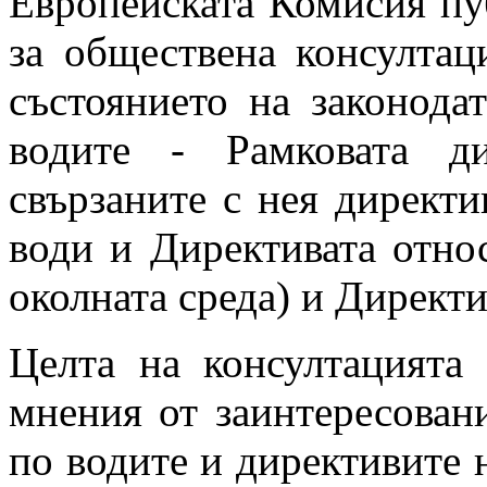
Европейската Комисия пу
за обществена консултац
състоянието на законода
водите - Рамковата д
свързаните с нея директи
води и Директивата относ
околната среда) и Директи
Целта на консултацията
мнения от заинтересован
по водите и директивите 