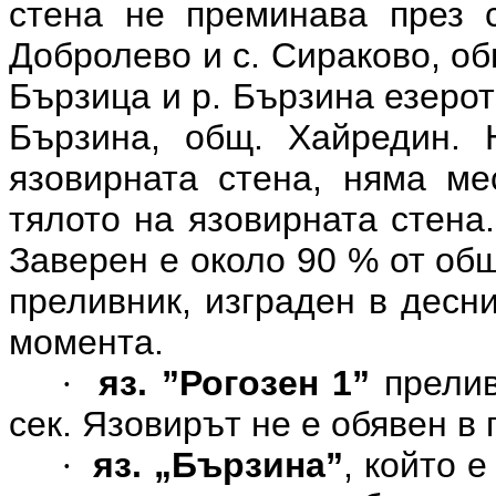
стена не преминава през с
Добролево и с. Сираково, об
Бързица и р. Бързина езерото
Бързина, общ. Хайредин. 
язовирната стена, няма ме
тялото на язовирната стена
Заверен е около 90 % от об
преливник, изграден в десн
момента.
яз. ”Рогозен 1”
прелив
·
сек. Язовирът не е обявен в
яз. „Бързина”
, който 
·