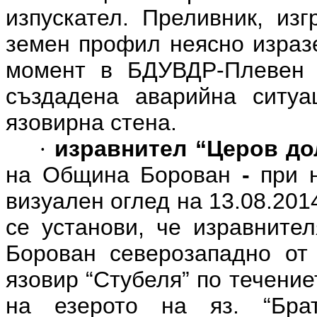
изпускател. Преливник, изг
земен профил неясно изразе
момент в БДУВДР-Плевен 
създадена аварийна ситуа
язовирна стена.
изравнител “Церов до
·
на Община Борован
-
при 
визуален оглед на 13.08.201
се установи, че изравните
Борован северозападно от 
язовир “Стубеля” по течение
на езерото на яз. “Брат