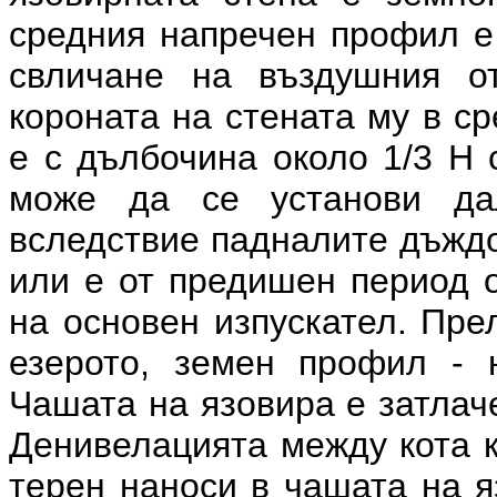
средния напречен профил е
свличане на въздушния о
короната на стената му в с
е с дълбочина около 1/3 Н 
може да се установи д
вследствие падналите дъждов
или е от предишен период о
на основен изпускател. Пре
езерото, земен профил - н
Чашата на язовира е затлач
Денивелацията между кота к
терен наноси в чашата на я