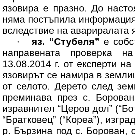
язовира е празно. До наст
няма постъпила информация 
вследствие на авариралата 
яз. “Стубеля”
е соб
·
направената проверка н
13.08.2014 г. от експерти н
язовирът се намира в земли
от селото. Дерето след зем
преминава през с. Борован
изравнител “Церов дол” (“Бот
“Братковец” (“Кореа”), изгра
р. Бързина под с. Борован, 