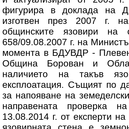
фигурира в доклада на Д
изготвен през 2007 г. н
общинските язовири н
658/09.08.2007 г. на Минист
момента в БДУВДР - Плевен
Община Борован и Обла
наличието на такъв яз
експлоатация. Същият по д
за напояване на земеделски
направената проверка н
13.08.2014 г. от експерти н
язовирната стена е земно