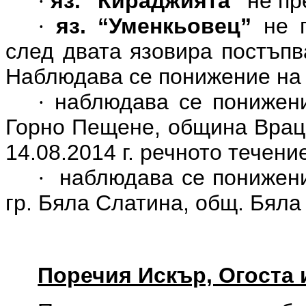
яз. “Кираджията”
не пр
·
яз. “Уменкьовец”
не 
·
след двата язовира постъпв
Наблюдава се понижение на 
наблюдава се понижени
·
Горно Пещене, община Враца
14.08.2014 г. речното течени
наблюдава се понижени
·
гр. Бяла Слатина, общ. Бяла
Поречия Искър, Огоста 