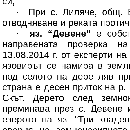
си;
При с. Лиляче, общ. 
·
отводняване и реката протич
яз. “Девене”
е собс
·
направената проверка н
13.08.2014 г. от експерти н
язовирът се намира в земл
под селото на дере ляв при
страна е десен приток на р.
Скът. Дерето след земно
преминава през с. Девене 
езерото на яз. “Три кладен