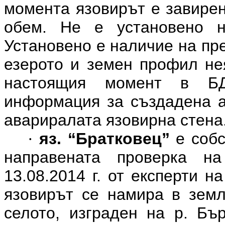
момента язовирът е завирен
обем. Не е установено н
Установено е наличие на пре
езерото и земен профил нея
настоящия момент в БД
информация за създадена а
авариралата язовирна стена
яз. “Братковец”
е собс
·
направената проверка н
13.08.2014 г. от експерти 
язовирът се намира в земл
селото, изграден на р. Б