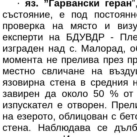
яз. ”Гарвански геран
”
·
състояние, е под постоян
проверка на място и визу
експерти на БДУВДР - Пле
изграден над с. Малорад, о
момента не прелива през пр
местно свличане на възд
язовирна стена в средния 
завирен да около 50 % от
изпускател е отворен. Прел
на езерото, облицован с бет
стена. Наблюдава се дълб