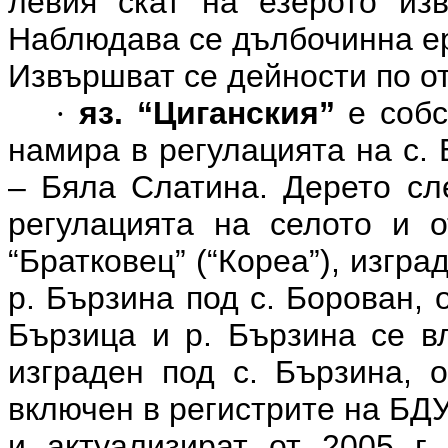
левия скат на езерото изв
Наблюдава се дълбочинна ер
Извършват се дейности по о
яз.
“Циганския”
е соб
·
намира в регулацията на с.
– Бяла Слатина. Дерето сл
регулацията на селото и о
“Братковец” (“Кореа”), изгра
р. Бързина под с. Борован, 
Бързица и р. Бързина се вл
изграден под с. Бързина, 
включен в регистрите на БД
и актуализират от 2005 г