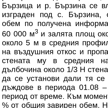
Бързица и р. Бързина се вл
изграден под с. Бързина,
обем по получена информа
3
60 000 м
и залята площ око
около 5 м в средния профи
на въздушния откос и проп
стената му в средния н
дълбочина около 1/3 Н стена
да се установи дали тя се
дъждове в периода 01.08 – 
период от време. Към момен
% от общия завирен обем. Н