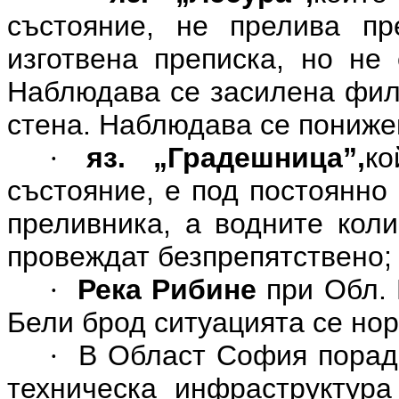
състояние, не прелива пр
изготвена преписка, но не
Наблюдава се засилена филт
стена. Наблюдава се понижен
яз. „Градешница”,
к
·
състояние, е под постоянно
преливника, а водните коли
провеждат безпрепятствено;
Река Рибине
при Обл. 
·
Бели брод ситуацията се но
В Област София порад
·
техническа инфраструктура