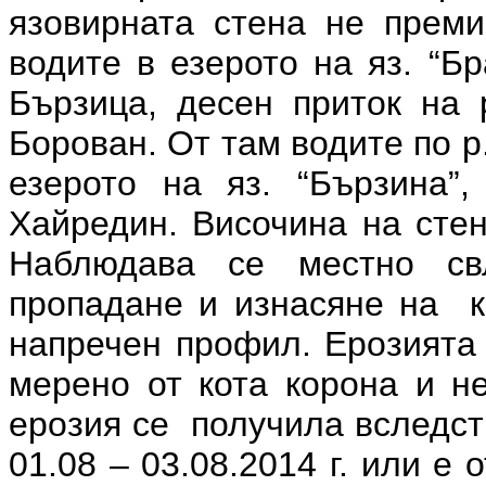
язовирната стена не преми
водите в езерото на яз. “Бр
Бързица, десен приток на 
Борован. От там водите по р
езерото на яз. “Бързина”,
Хайредин. Височина на стен
Наблюдава се местно св
пропадане и изнасяне на к
напречен профил. Ерозията 
мерено от кота корона и н
ерозия се получила вследст
01.08 – 03.08.2014 г. или е