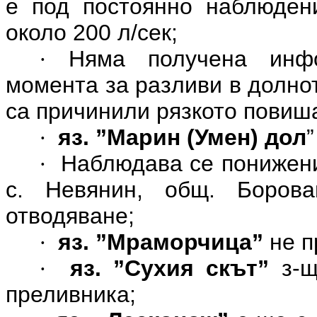
е под постоянно наблюден
около 200 л/сек;
Няма получена инф
·
момента за разливи в долнот
са причинили рязкото повиша
яз. ”Марин (Умен) дол
·
Наблюдава се понижение
·
с. Невянин, общ. Боров
отводяване;
яз. ”Мраморчица”
не п
·
яз. ”Сухия скът”
з-
·
преливника;