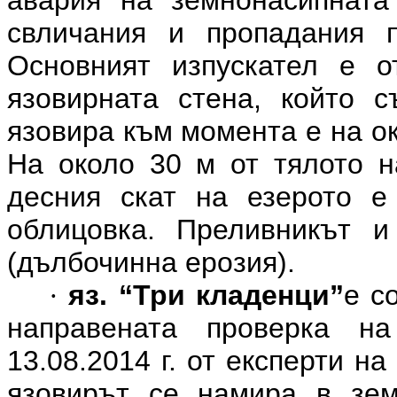
авария на земнонасипната
свличания и пропадания п
Основният изпускател е о
язовирната стена, който 
язовира към момента е на ок
На около 30 м от тялото н
десния скат на езерото е
облицовка. Преливникът и
(дълбочинна ерозия).
яз. “Три кладенци”
е с
·
направената проверка н
13.08.2014 г. от експерти н
язовирът се намира в зем