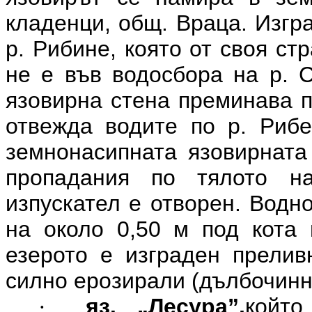
кладенци, общ. Враца. Изгр
р. Рибине, която от своя ст
не е във водосбора на р. С
язовирна стена преминава п
отвежда водите по р. Рибе
земнонасипната язовирната
пропадания по тялото на
изпускател е отворен. Водн
на около 0,50 м под кота 
езерото е изграден прелив
силно ерозирали (дълбочинн
яз. „Лесура”,
койт
·