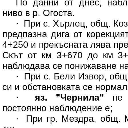
По данни от днес, наб
ниво в р. Огоста.
При с. Хърлец, общ. Ко
·
предпазна дига от корекция
4+250 и прекъсната лява пре
Скът от км 3+670 до км 3+
наблюдава се понижаване на
При с. Бели Извор, общ
·
си и обстановката се нормал
яз. ”Чернила”
не
·
постоянно наблюдение е;
При гр. Мездра, общ. 
·