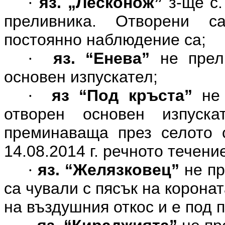
яз. „Лесконож”
з-ще с.
·
преливника. Отворени с
постоянно наблюдение са;
яз. “Енева”
не прели
·
основен изпускател;
яз “Под кръста”
не 
·
отворен основен изпуск
преминаваща през селото 
14.08.2014 г. речното течени
яз. “Желязковец”
не пр
·
са чували с пясък на корона
на въздушния откос и е под 