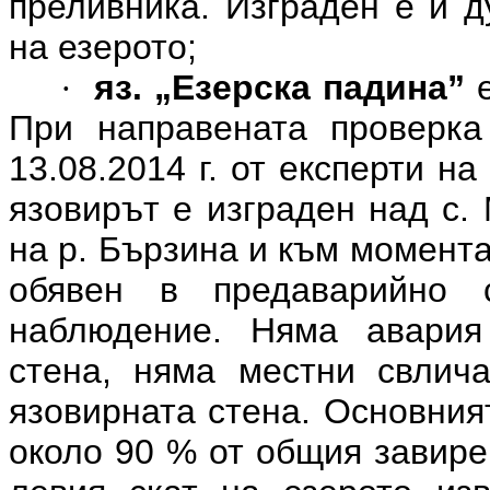
преливника. Изграден е и д
на езерото;
яз. „Езерска падина”
·
При направената проверка
13.08.2014 г. от експерти н
язовирът е изграден над с.
на р. Бързина и към момента
обявен в предаварийно 
наблюдение. Няма авария
стена, няма местни свлич
язовирната стена. Основния
около 90 % от общия завире