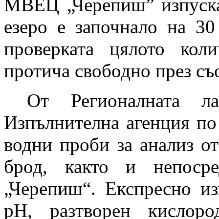
МВЕЦ „Черепиш” изпуска
езеро е започнало на 3
проверката цялото кол
протича свободно през с
От Регионалната л
Изпълнителна агенция по
водни проби за анализ от
брод, както и непос
„Черепиш“. Експресно из
рН, разтворен кислор