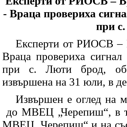
Експерти от РИОСВ – В
- Враца провериха сигна
при с
Експерти от РИОСВ – 
Враца провериха сигнал 
при с. Люти брод, об
извършена на 31 юли, в де
Извършен е оглед на м
до МВЕЦ „Черепиш“, в т
МВЕЦ „Черепиш“ и на със