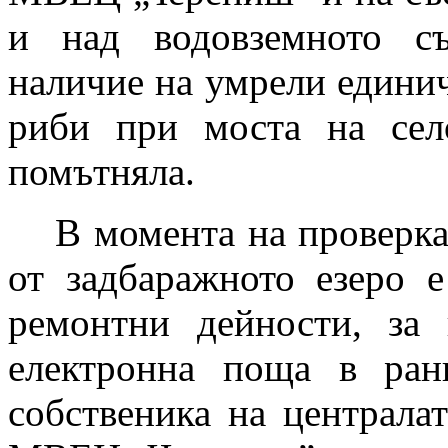
и над водовземното с
наличие на умрели едини
риби при моста на сел
помътняла.
В момента на проверк
от задбаражното езеро 
ремонтни дейности, за
електронна поща в ра
собственика на централа