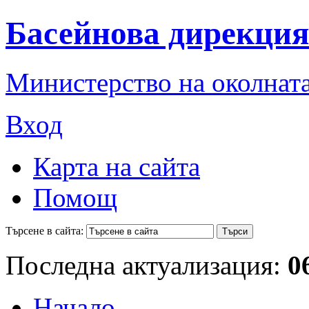
Басейнова дирекция
Министерство на околната
Вход
Карта на сайта
Помощ
Търсене в сайта:
Последна актуализация:
0
Начало