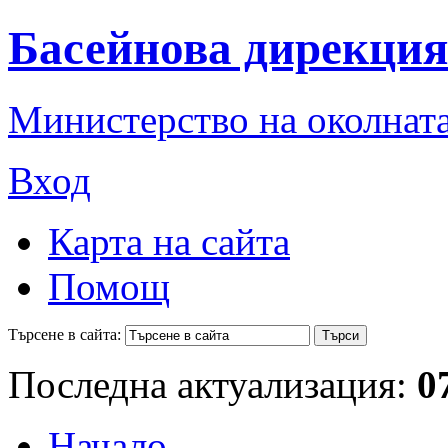
Басейнова дирекция
Министерство на околната
Вход
Карта на сайта
Помощ
Търсене в сайта:
Последна актуализация:
0
Начало