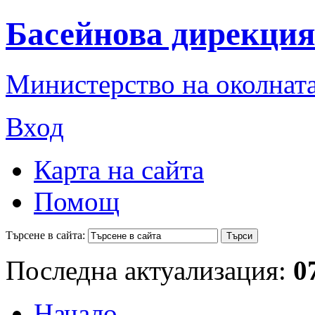
Басейнова дирекция
Министерство на околната
Вход
Карта на сайта
Помощ
Търсене в сайта:
Последна актуализация:
0
Начало