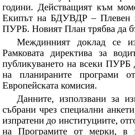
години. Действащият към моме
Екипът на БДУВДР – Плевен з
ПУРБ. Новият План трябва да бъд
Междинният доклад се из
Рамковата директива за води
публикуването на всеки ПУРБ д
на планираните програми от
Европейската комисия.
Данните, използвани за и
събрани чрез специални анкет
изпратени до институциите, отг
на Програмите от мерки, в 