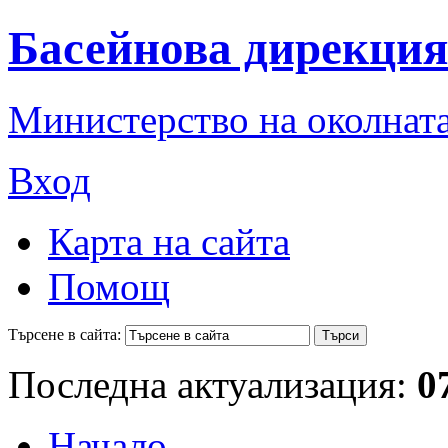
Басейнова дирекция
Министерство на околната
Вход
Карта на сайта
Помощ
Търсене в сайта:
Последна актуализация:
0
Начало