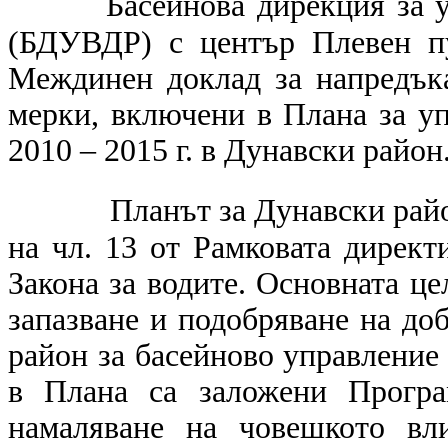
Басейнова дирекция за 
(БДУВДР) с център Плевен пу
Междинен доклад за напредък
мерки, включени в Плана за у
2010 – 2015 г. в Дунавски район
Планът за Дунавски райо
на чл. 13 от Рамковата директив
Закона за водите. Основната це
запазване и подобряване на до
район за басейново управление д
в Плана са заложени Програ
намаляване на човешкото вл