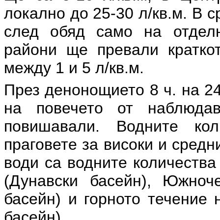
локално до 25-30 л/кв.м. В 
след обяд само на отделн
райони ще превали кратко
между 1 и 5 л/кв.м.
През денонощието 8 ч. на 24
на повечето от наблюда
повишавали. Водните ко
праговете за високи и средн
води са водните количества
(Дунавски басейн), Южноч
басейн) и горното течение 
басейн).