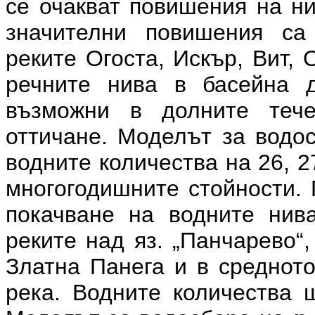
се очакват повишения на ни
значителни повишения са
реките Огоста, Искър, Вит,
речните нива в басейна 
възможни в долните тече
оттичане. Моделът за водо
водните количества на 26, 
многогодишните стойности.
покачване на водните нив
реките над яз. „Панчарево“,
Златна Панега и в средното
река. Водните количества 