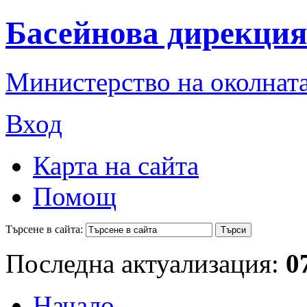
Басейнова дирекция
Министерство на околната
Вход
Карта на сайта
Помощ
Търсене в сайта:
Последна актуализация:
0
Начало