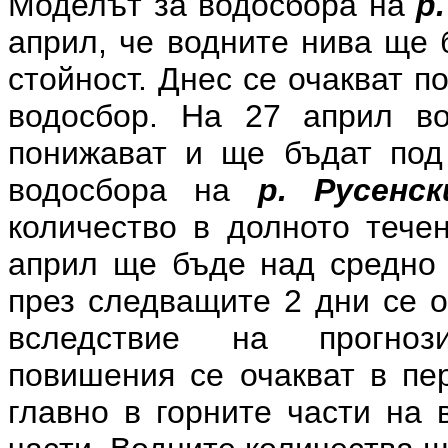
Моделът за водосбора на
р
април, че водните нива ще 
стойност. Днес се очакват 
водосбор. На 27 април в
понижават и ще бъдат под
водосбора на
р. Русенс
количество в долното течен
април ще бъде над средно 
през следващите 2 дни се о
вследствие на прогноз
повишения се очакват в пе
главно в горните части на 