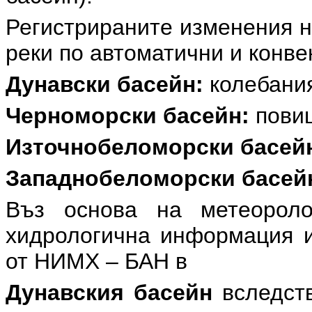
Регистрираните изменения н
реки по автоматични и конв
Дунавски басейн:
колебаният
Черноморски басейн:
повиш
Източнобеломорски басей
Западнобеломорски басей
Въз основа на метеоролог
хидрологична информация и
от НИМХ – БАН в
Дунавския басейн
вследств