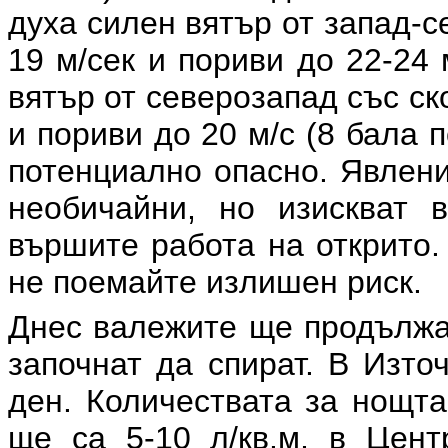
духа силен вятър от запад-с
19 м/сек и пориви до 22-24
вятър от северозапад със ск
и пориви до 20 м/с (8 бала
потенциално опасно. Явлени
необичайни, но изискват 
вършите работа на открито.
не поемайте излишен риск.
Днес валежите ще продължат
започнат да спират. В Изто
ден. Количествата за нощта
ще са 5-10 л/кв.м, в Цент