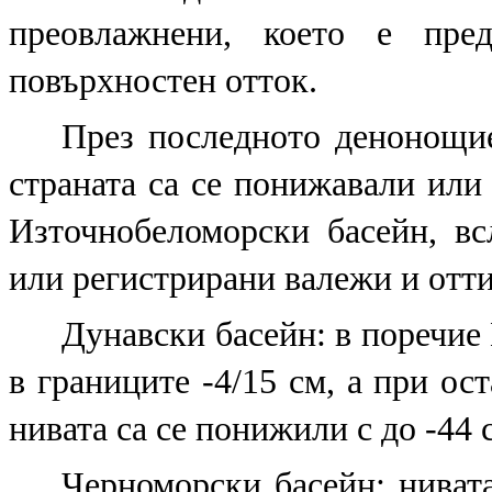
преовлажнени, което е пре
повърхностен отток.
През последното денонощие
страната са се понижавали или
Източнобеломорски басейн, вс
или регистрирани валежи и отти
Дунавски басейн: в поречие
в границите -4/15 см, а при ос
нивата са се понижили с до -44 
Черноморски басейн: нивата