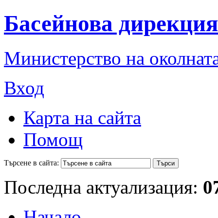
Басейнова дирекция
Министерство на околната
Вход
Карта на сайта
Помощ
Търсене в сайта:
Последна актуализация:
0
Начало