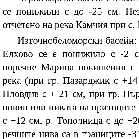
се понижили с до -25 см. Не
отчетено на река Камчия при с.
Източнобеломорски басейн: 
Елхово се е понижило с -2 с
поречие Марица повишения с 
река (при гр. Пазарджик с +14 
Пловдив с + 21 см, при гр. Пър
повишили нивата на притоците й
с +12 см, р. Тополница с до +2
речните нива са в границите -3