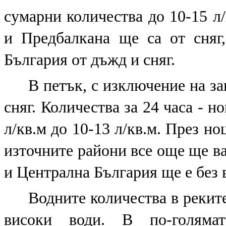
сумарни количества до 10-15 л
и Предбалкана ще са от сняг
България от дъжд и сняг.
В петък, с изключение на з
сняг. Количества за 24 часа - н
л/кв.м до 10-13 л/кв.м. През но
източните райони все още ще вал
и Централна България ще е без 
Водните количества в реките
високи води. В по-голяма