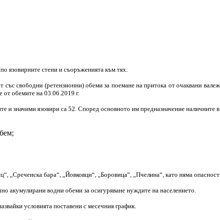
 по язовирните стени и съоръженията към тях.
т със свободни (ретензионни) обеми за поемане на притока от очаквани валежи.
 от обемите на 03.06.2019 г.
ните и значими язовири са 52. Според основното им предназначение наличните в
бем;
ц“, „Среченска бара“, „Йовковци“, „Боровица“, „Пчелина“, като няма опасност
чно акумулирани водни обеми за осигуряване нуждите на населението.
азвайки условията поставени с месечния график.