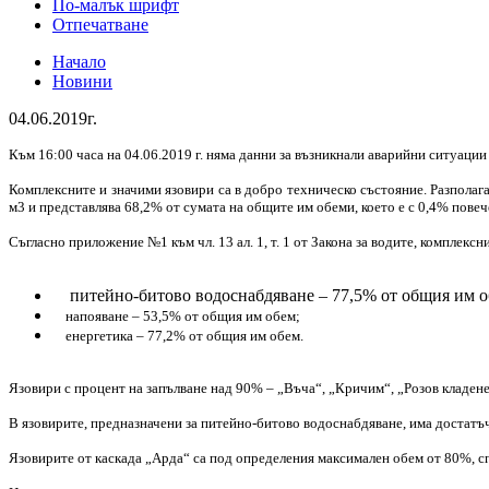
По-малък шрифт
Отпечатване
Начало
Новини
04.06.2019г.
Към 16:00 часа на 04.06.2019 г. няма данни за възникнали аварийни ситуации
Комплексните и значими язовири са в добро техническо състояние. Разполага
м3 и представлява 68,2% от сумата на общите им обеми, което е с 0,4% повече
Съгласно приложение №1 към чл. 13 ал. 1, т. 1 от Закона за водите, комплекс
питейно-битово водоснабдяване – 77,5% от общия им о
напояване – 53,5% от общия им обем;
енергетика – 77,2% от общия им обем.
Язовири с процент на запълване над 90% – „Въча“, „Кричим“, „Розов кладене
В язовирите, предназначени за питейно-битово водоснабдяване, има достатъ
Язовирите от каскада „Арда“ са под определения максимален обем от 80%, сп