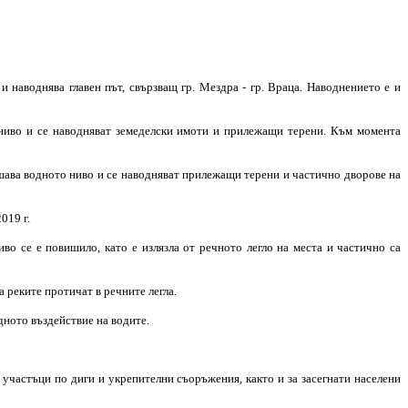
 наводнява главен път, свързващ гр. Мездра - гр. Враца. Наводнението е и
 ниво и се наводняват земеделски имоти и прилежащи терени. Към момента
ишава водното ниво и се наводняват прилежащи терени и частично дворове на
019 г.
во се е повишило, като е излязла от речното легло на места и частично са
 реките протичат в речните легла.
дното въздействие на водите.
участъци по диги и укрепителни съоръжения, както и за засегнати населени