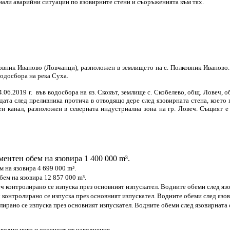
кнали аварийни ситуации по язовирните стени и съоръженията към тях.
овник Иваново (Ловчанци), разположен в землището на с. Полковник Иваново. 
водосбора на река Суха.
.06.2019 г. във водосбора на яз. Скокът, землище с. Скобелево, общ. Ловеч, о
одата след преливника протича в отводящо дере след язовирната стена, което 
ен канал, разположен в северната индустриална зона на гр. Ловеч. Същият
ментен обем на язовира 1 400 000 m³.
 на язовира 4 699 000 m³.
бем на язовира 12 857 000 m³.
ч контролирано се изпуска през основният изпускател. Водните обеми след язо
ч контролирано се изпуска през основният изпускател. Водните обеми след язов
лирано се изпуска през основният изпускател. Водните обеми след язовирната с
водни нива и опасност от наводнения.