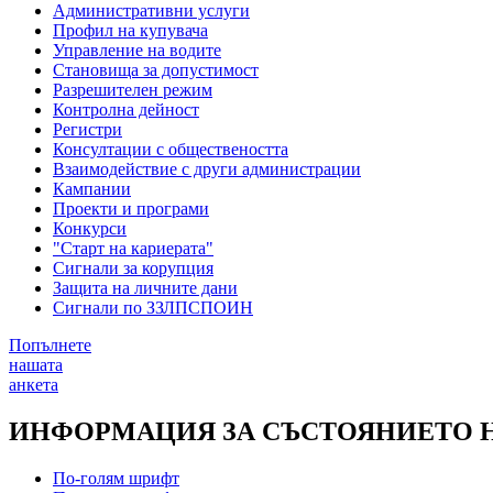
Административни услуги
Профил на купувача
Управление на водите
Становища за допустимост
Разрешителен режим
Контролна дейност
Регистри
Консултации с обществеността
Взаимодействие с други администрации
Кампании
Проекти и програми
Конкурси
"Старт на кариерата"
Сигнали за корупция
Защита на личните дани
Сигнали по ЗЗЛПСПОИН
Попълнете
нашата
анкета
ИНФОРМАЦИЯ ЗА СЪСТОЯНИЕТО НА
По-голям шрифт