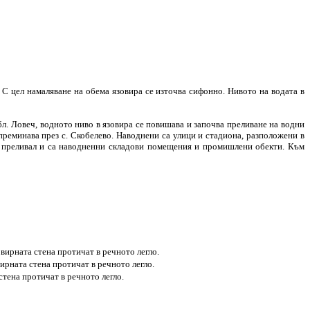
С цел намаляване на обема язовира се източва сифонно. Нивото на водата в
бл. Ловеч, водното ниво в язовира се повишава и започва преливане на водни
преминава през с. Скобелево. Наводнени са улици и стадиона, разположени в
 е преливал и са наводненни складови помещения и промишлени обекти. Към
вирната стена протичат в речното легло.
ирната стена протичат в речното легло.
тена протичат в речното легло.