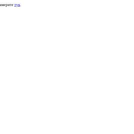
намерите
тук
.