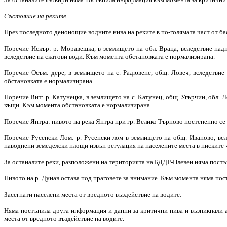
Състояние на реките
През последното денонощие водните нива на реките в по-голямата част от ба
Поречие Искър: р. Моравешка, в землището на обл. Враца, вследствие падн
вследствие на скатови води. Към момента обстановката е нормализирана.
Поречие Осъм: дере, в землището на с. Радювене, общ. Ловеч, вследстви
обстановката е нормализирана.
Поречие Вит: р. Катунецка, в землището на с. Катунец, общ. Угърчин, обл.
къщи. Към момента обстановката е нормализирана.
Поречие Янтра: нивото на река Янтра при гр. Велико Търново постепенно се по
Поречие Русенски Лом: р. Русенски лом в землището на общ. Иваново, всле
наводнени земеделски площи извън регулация на населените места в ниските 
За останалите реки, разположени на територията на БДДР-Плевен няма постъ
Нивото на р. Дунав остава под праговете за внимание. Към момента няма пост
Засегнати населени места от вредното въздействие на водите:
Няма постъпила друга информация и данни за критични нива и възникнали а
места от вредното въздействие на водите.