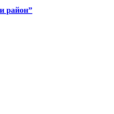
и район”