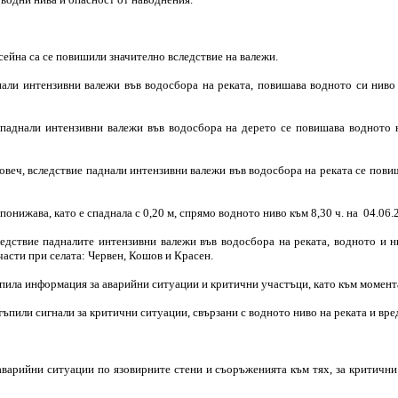
сейна са се повишили значително вследствие на валежи.
али интензивни валежи във водосбора на реката, повишава водното си ниво и
е паднали интензивни валежи във водосбора на дерето се повишава водното
 Ловеч, вследствие паднали интензивни валежи във водосбора на реката се пов
нижава, като е спаднала с 0,20 м, спрямо водното ниво към 8,30 ч. на 04.06.2
дствие падналите интензивни валежи във водосбора на реката, водното и ни
части при селата: Червен, Кошов и Красен.
пила информация за аварийни ситуации и критични участъци, като към момента
ъпили сигнали за критични ситуации, свързани с водното ниво на реката и вре
варийни ситуации по язовирните стени и съоръженията към тях, за критични 