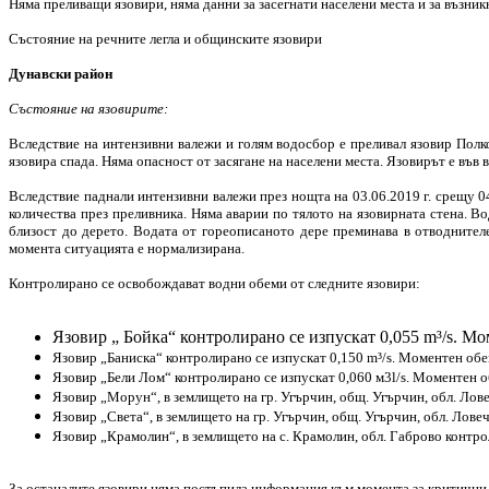
Няма преливащи язовири, няма данни за засегнати населени места и за възни
Състояние на речните легла и общинските язовири
Дунавски район
Състояние на язовирите:
Вследствие на интензивни валежи и голям водосбор е преливал язовир Полк
язовира спада. Няма опасност от засягане на населени места. Язовирът е във 
Вследствие паднали интензивни валежи през нощта на 03.06.2019 г. срещу 04
количества през преливника. Няма аварии по тялото на язовирната стена. В
близост до дерето. Водата от гореописаното дере преминава в отводнител
момента ситуацията е нормализирана.
Контролирано се освобождават водни обеми от следните язовири:
Язовир „ Бойка“ контролирано се изпускат 0,055 m³/s. Мо
Язовир „Баниска“ контролирано се изпускат 0,150 m³/s. Моментен обем
Язовир „Бели Лом“ контролирано се изпускат 0,060 м3l/s. Моментен о
Язовир „Морун“, в землището на гр. Угърчин, общ. Угърчин, обл. Лове
Язовир „Света“, в землището на гр. Угърчин, общ. Угърчин, обл. Лове
Язовир „Крамолин“, в землището на с. Крамолин, обл. Габрово контро
За останалите язовири няма постъпила информация към момента за критични 