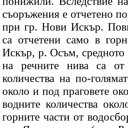
понижили. Вследствие на
съоръжения е отчетено по
при гр. Нови Искър. Пов
са отчетени само в горн
Искър, р. Осъм, средното 
на речните нива са о
количества на по-голямат
около и под праговете око
водните количества окол
горните части от водосбор