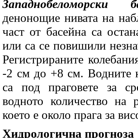
Западнобеломорски ба
денонощие нивата на наб
част от басейна са оста
или са се повишили незна
Регистрираните колебания
-2 см до +8 см. Водните 
са под праговете за с
водното количество на 
което е около прага за вис
Хидрологична прогноза