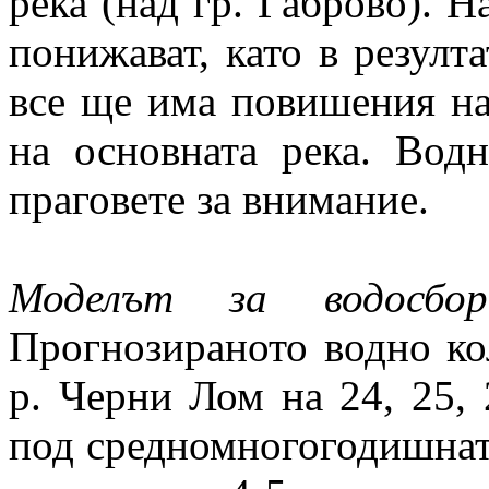
река (над гр. Габрово). Н
понижават, като в резулт
все ще има повишения на
на основната река. Вод
праговете за внимание.
Моделът за водосбо
Прогнозираното водно ко
р. Черни Лом на 24, 25, 
под средномногогодишната