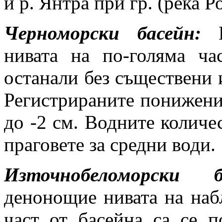
и р. Янтра при гр. (река Р
Черноморски басейн:
нивата на по-голяма ча
останали без съществени 
Регистрираните понижения
до -2 см. Водните количес
праговете за средни води.
Източнобеломорски б
денонощие нивата на наб
част от басейна са се 