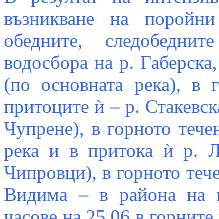
възникване на поройни
обедните, следобедни
водосбора на р. Габерска,
(по основната река), в 
притоците ѝ – р. Стакевска
Чупрене), в горното тече
река и в притока ѝ р. 
Чипровци), в горното тече
Видима – в района на г
часове на 25.06 в горните