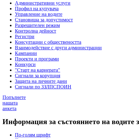
Административни услуги
Профил на купувача
Управление на водите
Становища за допустимост
Разрешителен режим
Контролна дейност
Регистри
Консултации с обществеността
Взаимодействие с други администрации
Кампании
Проекти и програми
Конкурси
"Старт на кариерата"
Сигнали за корупция
Защита на личните дани
Сигнали по ЗЗЛПСПОИН
Попълнете
нашата
анкета
Информация за състоянието на водите за
По-голям шрифт