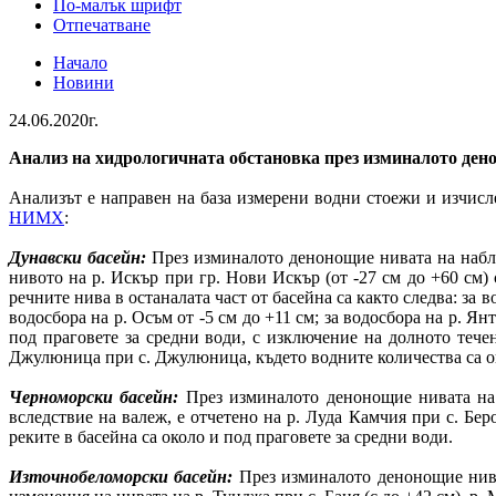
По-малък шрифт
Отпечатване
Начало
Новини
24.06.2020г.
Анализ на хидрологичната обстановка през изминалото ден
Анализът е направен на база измерени водни стоежи и изчи
НИМХ
:
Дунавски басейн:
През изминалото денонощие нивата на наблю
нивото на р. Искър при гр. Нови Искър (от -27 см до +60 см
речните нива в останалата част от басейна са както следва: за во
водосбора на р. Осъм от -5 см до +11 см; за водосбора на р. Ян
под праговете за средни води, с изключение на долното течен
Джулюница при с. Джулюница, където водните количества са ок
Черноморски басейн:
През изминалото денонощие нивата на
вследствие на валеж, е отчетено на р. Луда Камчия при с. Бер
реките в басейна са около и под праговете за средни води.
Източнобеломорски басейн:
През изминалото денонощие ниват