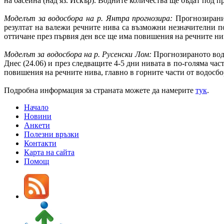
на басейна (над яз. Искър). Водните количества ще бъдат под п
Моделът за водосбора на р. Янтра прогнозира:
Прогнозиранит
резултат на валежи речните нива са възможни незначителни по
оттичане през първия ден все ще има повишения на речните нив
Моделът за водосбора на р. Русенски Лом:
Прогнозираното водн
Днес (24.06) и през следващите 4-5 дни нивата в по-голяма час
повишения на речните нива, главно в горните части от водосбо
Подробна информация за страната можете да намерите
тук
.
Начало
Новини
Анкети
Полезни връзки
Контакти
Карта на сайта
Помощ