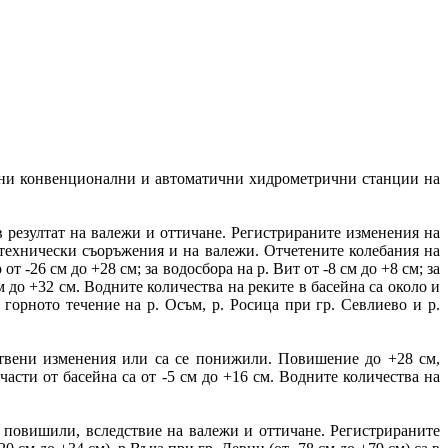
вни конвенционални и автоматични хидрометрични станции на
 резултат на валежи и оттичане. Регистрираните изменения на
отехнически съоръжения и на валежи. Отчетените колебания на
от -26 см до +28 см; за водосбора на р. Вит от -8 см до +8 см; за
см до +32 см. Водните количества на реките в басейна са около и
 горното течение на р. Осъм, р. Росица при гр. Севлиево и р.
ствени изменения или са се понижили. Повишение до +28 см,
части от басейна са от -5 см до +16 см. Водните количества на
 повишили, вследствие на валежи и оттичане. Регистрираните