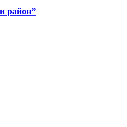
и район”