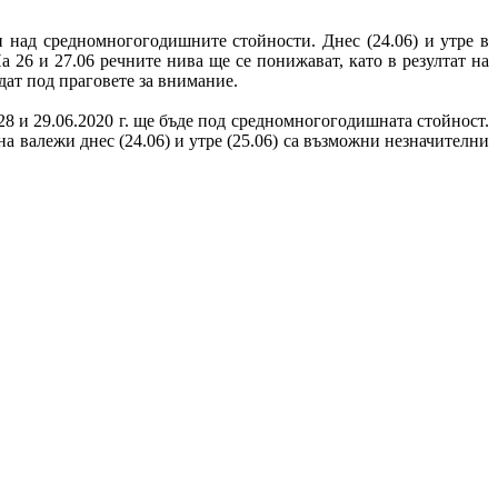
и над средномногогодишните стойности. Днес (24.06) и утре в
 26 и 27.06 речните нива ще се понижават, като в резултат на
дат под праговете за внимание.
28 и 29.06.2020 г. ще бъде под средномногогодишната стойност.
на валежи днес (24.06) и утре (25.06) са възможни незначителни