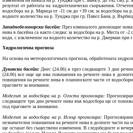
изменения на нивата на р. Тунджа при с. Баня (с до ±42 см), р. 
резултат от работата на хидротехнически съоръжения. Отчетени
водосбора на р. Марица от -11 см до +39 см; за водосбора на 
водните количества на р. Тунджа при гр. Павел Баня, р. Върбица
Западнобеломорски басейн:
През изминалото денонощие нивата
нива в басейна са както следва: за водосбора на р. Места от -2
води, с изключение на водното количество на р. Джерман при гр
Хидрологична прогноза
На основа на метеорологичната прогноза, обработената хидр
Дунавски басейн:
Днес (24.06) и през следващите 3 дни речни
(24.06) все още ще има повишения на речните нива в долните 
повишения на речните нива в планинските части от водосборите
праговете за внимание.
Моделът за водосбора на р. Огоста прогнозира:
Прогнозирани
следващите три дни речните нива във водосбора ще се понижав
под праговете за внимание.
Моделът за водосбора на р. Искър прогнозира:
Прогнозиранит
незначителни повишения на речните нива в долните части на ос
ще останат без съществени изменения. В следобедните и вечер