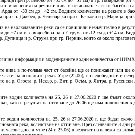
Марица при гр. Белово (от -55 см до +51 см) и гр. Пазарджик (от -2
те изменения на речните нива в останалата част от басейна са к
р. Арда от -33 см до +42 см. Водните количества на реките в бас
 при сп. Джебел, р. Чепеларска при с. Бачково и р. Марица при с
 на наблюдаваните реки са се повишили незначително в резулта
 см до +7 см и за водосбора на р. Струма от -12 см до +14 см. Во
. Дупница и р. Струма при гр. Перник, които са около праговете
ологична информация и моделираните водни количества от НИМХ
те нива в по-голяма част от басейна ще се понижават или ще о
части на основните реки. Утре (25.06), в следобедните и вече
 на р. Огоста, р. Искър, р. Вит, р. Осъм, р. Янтра, р. Русенс
те водни количества на 25, 26 и 27.06.2020 г. ще бъдат окол
ат, като в резултат на оттичане до 26.06 ще има повишения в 
е водни количества на 25, 26 и 27.06.2020 г. ще бъдат около
новната река, вследствие на оттичане. През следващите 3 дни р
ни часове днес и утре (24 и 25.06) в резултат на валежи са въз