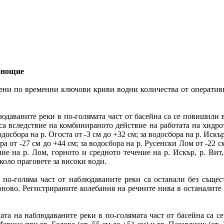
онощие
слени по временни ключови криви водни количества от операти
даваните реки в по-голямата част от басейна са се повишили в
) са вследствие на комбинираното действие на работата на хидр
досбора на р. Огоста от -3 см до +32 см; за водосбора на р. Искър 
тра от -27 см до +44 см; за водосбора на р. Русенски Лом от -22 
ие на р. Лом, горното и средното течение на р. Искър, р. Вит,
оло праговете за високи води.
 по-голяма част от наблюдаваните реки са останали без съще
оново. Регистрираните колебания на речните нива в останалите 
а на наблюдаваните реки в по-голямата част от басейна са се