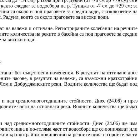
0 см до +34 см), р Въча при гр. Девин (от -78 см до +79 см) са в
акто следва: за водосбора на р. Тунджа от -7 см до +29 см; за
ейна са около и под праговете за средни води, с изключение на
. Радуил, които са около праговете за високи води.
т на валежи и оттичане. Регистрираните колебания на речните
дните количества на реките в басейна са под праговете за средни
 за високи води.
:
станат без съществени изменения. В резултат на оттичане днес
рните часове, в резултат на валежи, са възможни краткотрайни
ки Лом и Добруджанските реки. Водните количества ще бъдат под
о и над средномногогодишните стойности. Днес (24.06) и през
долните части на основната река. Водните количества ще бъдат
 и над средномногогодишните стойности. Днес (24.06) ще има
ечните нива в по-голяма част от водосбора ще се понижават или
можни краткотрайни повишения на речните нива в горните части