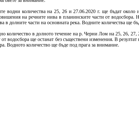
раговете за внимание.
е водни количества на 25, 26 и 27.06.2020 г. ще бъдат около 
вишения на речните нива в планинските части от водосбора. На
а в долните части на основната река. Водните количества ще бъ
о количество в долното течение на р. Черни Лом на 25, 26, 27, 
т от водосбора ще останат без съществени изменения. В резултат 
ра. Водното количество ще бъде под прага за внимание.