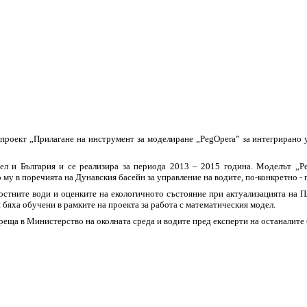
проект „Прилагане на инструмент за моделиране „PegOpera” за интегрирано 
л и България и се реализира за периода 2013 – 2015 година. Моделът „Pe
 му в поречията на Дунавския басейн за управление на водите, по-конкретно -
стните води и оценките на екологичното състояние при актуализацията на П
бяха обучени в рамките на проекта за работа с математическия модел.
 среща в Министерство на околната среда и водите пред експерти на останалите