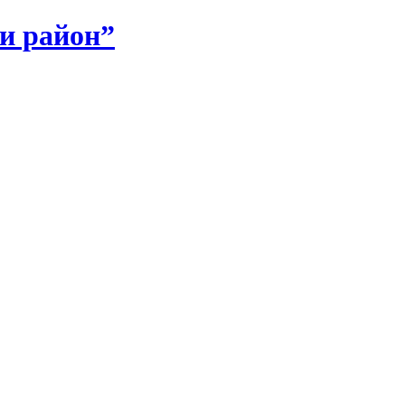
и район”