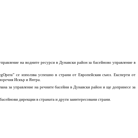
управление на водните ресурси в Дунавски район за басейново управление в
gOpera” се използва успешно в страни от Европейския съюз. Експерти от
 поречия Искър и Янтра.
лана за управление на речните басейни в Дунавски район и ще допринесе за
 басейнови дирекции в страната и други заинтересовани страни.