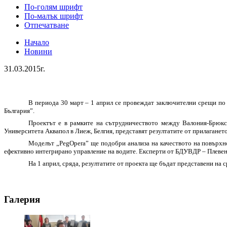
По-голям шрифт
По-малък шрифт
Отпечатване
Начало
Новини
31.03.2015г.
В периода 30 март – 1 април се провеждат заключителни срещи по 
България”.
Проектът е в рамките на сътрудничеството между Валония-Брюксе
Университета Аквапол в Лиеж, Белгия, представят резултатите от прилагането
Моделът „PegOpera” ще подобри анализа на качеството на повърхно
ефективно интегрирано управление на водите. Експерти от БДУВДР – Плевен 
На 1 април, сряда, резултатите от проекта ще бъдат представени на
Галерия